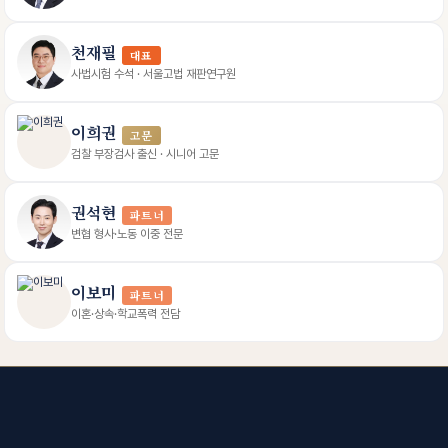
천재필
대표
사법시험 수석 · 서울고법 재판연구원
이희권
고문
검찰 부장검사 출신 · 시니어 고문
권석현
파트너
변협 형사·노동 이중 전문
이보미
파트너
이혼·상속·학교폭력 전담