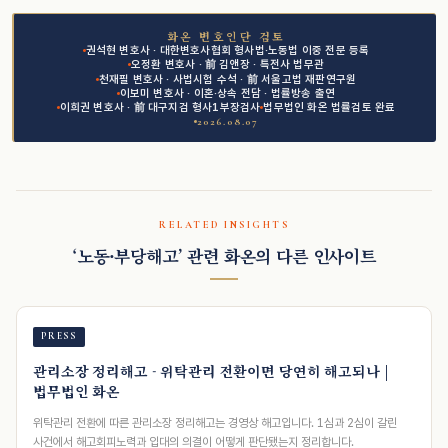
화온 변호인단 검토
권석현 변호사 · 대한변호사협회 형사법·노동법 이중 전문 등록
오정환 변호사 · 前 김앤장 · 특전사 법무관
천재필 변호사 · 사법시험 수석 · 前 서울고법 재판연구원
이보미 변호사 · 이혼·상속 전담 · 법률방송 출연
이희권 변호사 · 前 대구지검 형사1부장검사
법무법인 화온 법률검토 완료
2026.08.07
RELATED INSIGHTS
‘노동·부당해고’ 관련 화온의 다른 인사이트
PRESS
관리소장 정리해고 - 위탁관리 전환이면 당연히 해고되나 |
법무법인 화온
위탁관리 전환에 따른 관리소장 정리해고는 경영상 해고입니다. 1심과 2심이 갈린
사건에서 해고회피노력과 입대의 의결이 어떻게 판단됐는지 정리합니다.