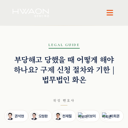
LEGAL GUIDE
권석현 · 파트너변호사
오정환 · 대표변호사
천재필 · 대표변호사
이보미 · 파트너변호사
부당해고 당했을 때 어떻게 해야
하나요? 구제 신청 절차와 기한 |
법무법인 화온
작성 변호사
권석현
오정환
천재필
이보미
이희권