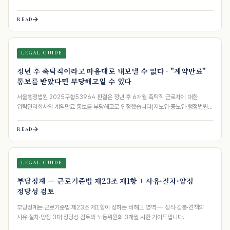
READ
LEGAL GUIDE
정년 후 촉탁직이라고 마음대로 내보낼 수 없다 - "계약만료"
통보를 받았다면 부당해고일 수 있다
서울행정법원 2025구합53964 판결은 정년 후 6개월 촉탁직 근로자에 대한
위탁관리회사의 계약만료 통보를 부당해고로 인정했습니다(지노위·중노위·행정법원
3연속…
READ
LEGAL GUIDE
부당징계 — 근로기준법 제23조 제1항 + 사유·절차·양정
정당성 검토
부당징계는 근로기준법 제23조 제1항이 정하는 비해고 영역 — 정직·감봉·견책의
사유·절차·양정 3대 정당성 검토와 노동위원회 3개월 시한 가이드입니다.