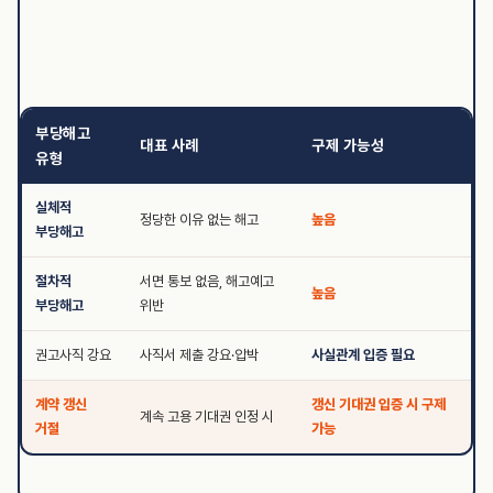
부당해고
대표 사례
구제 가능성
유형
실체적
정당한 이유 없는 해고
높음
부당해고
절차적
서면 통보 없음, 해고예고
높음
부당해고
위반
권고사직 강요
사직서 제출 강요·압박
사실관계 입증 필요
계약 갱신
갱신 기대권 입증 시 구제
계속 고용 기대권 인정 시
거절
가능