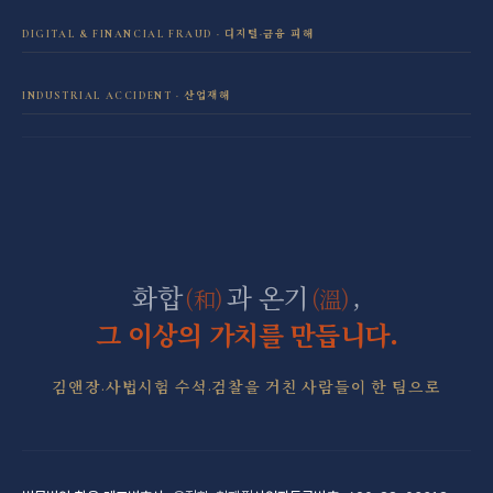
성범죄 전담센터
민사소송 전담센터
DIGITAL & FINANCIAL FRAUD · 디지털·금융 피해
보이스피싱·리딩방 사기 피해 회복
음주운전 전담센터
학교폭력 전담센터
INDUSTRIAL ACCIDENT · 산업재해
산재 보상·손해배상
마약 전담센터
직장 분쟁 전담센터
조세형사 전담센터
군형사·군징계 전담센터
화합
과 온기
,
(和)
(溫)
그 이상의 가치를 만듭니다.
김앤장·사법시험 수석·검찰을 거친 사람들이 한 팀으로