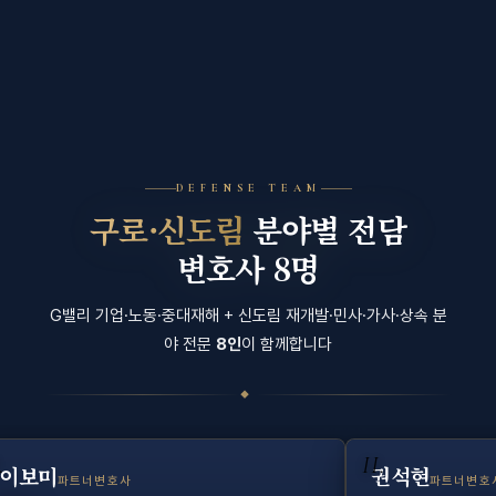
DEFENSE TEAM
구로·신도림
분야별 전담
변호사 8명
G밸리 기업·노동·중대재해 + 신도림 재개발·민사·가사·상속 분
야 전문
8인
이 함께합니다
◆
노동·형사 분쟁 통합
이혼·상속·자녀 가사 통합 설계
전담)
.
II.
이보미
권석현
파트너변호사
파트너변호