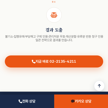
04
결과 도출
불기소·집행유예·부당해고 구제 인용·관리처분 무효·재산분할·유류분 반환 청구 인용
일관 전략으로 결과를 만듭니다.
지금 바로 02-2135-4211
구로 변호사 상담
02-2135-4211
전화 상담
카카오 상담
법무법인 화온 —
前 김앤장 오정환 + 사법시험 수석 천재필