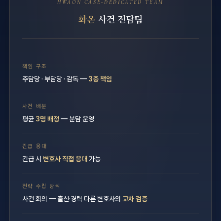
HWAON CASE-DEDICATED TEAM
화온
사건 전담팀
책임 구조
주담당 · 부담당 · 감독 —
3중 책임
사건 배분
평균
3명 배정
— 분담 운영
긴급 응대
긴급 시
변호사 직접 응대
가능
전략 수립 방식
사건 회의 — 출신·경력 다른 변호사의
교차 검증