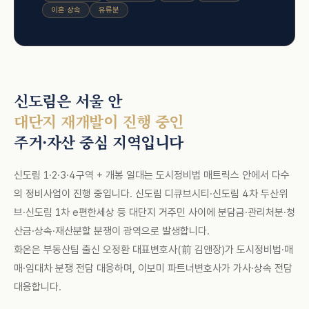
이혼·상속
유류분
신도림은 서울 안
대단지 재개발이 진행 중인
주거·자산 중심 지역입니다
신도림 1·2·3·4구역 + 개봉 일대는 도시정비법 매트릭스 안에서 다수
의 정비사업이 진행 중입니다. 신도림 디큐브시티·신도림 4차 두산위
브·신도림 1차 e편한세상 등 대단지 거주민 사이에 분담금·관리처분·청
산금·상속·재산분할 분쟁이 광역으로 발생합니다.
화온은 부동산팀 출신 오정환 대표변호사(前 김앤장)가 도시정비법·매
매·임대차 분쟁 전담 대응하며, 이보미 파트너변호사가 가사·상속 전담
대응합니다.