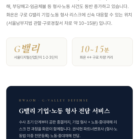
해, 부당해고·임금체불 등 형사·노동 사건도 동반 증가하고 있습니다.
화온은 구로 G밸리 기업·노동 형사 리스크에 신속 대응할 수 있는 위치
(서울남부지법 관할·구로경찰서 차로 약 10~15분) 입니다.
G밸리
10~15
분
서울디지털산업단지 1·2·3단지
화온 ↔ 구로 차량 거리
HWAON · G-VALLEY DEFENSE
G밸리 기업·노동 형사 전담 서비스
수사 초기 단계부터 공판 종결까지, 기업 형사 + 노동·중대재해 리
스크 전 과정을 화온이 함께합니다. 권석현 파트너변호사 (형사·노
동법 이중 전문등록) 노동·중대재해 전담.