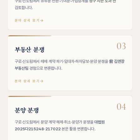
구로·신도림에서 유류분 반환·기여분·가업승계를
청구 시한 도과 전
검토합니다.
→
분야 상세 보기
03
부동산 분쟁
구로·신도림에서 매매 계약 파기·임대차·하자담보·분양 분쟁을
前 김앤장
부동산팀
경험으로 변론합니다.
→
분야 상세 보기
04
분양 분쟁
구로·신도림에서 분양 계약 해제·취소·분양가 분쟁을
대법원
2025다215248·217022
본문 활용 변론합니다.