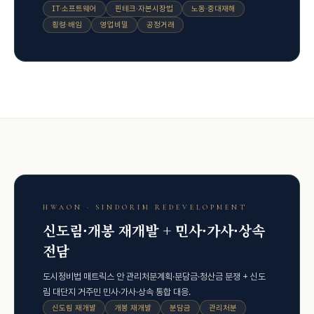
IT·소프트웨어
핀테크·자본시장법
노동·중대재해
횡령·배임
영업비밀
공정거래
HWAON · SINDORIM REDEVELOPMENT
신도림·개봉 재개발 + 민사·가사·상속
전담
도시정비법 매트릭스 안 관리처분계획·분담금·청산금 분쟁 + 신도
림 대단지 거주민 민사·가사·상속 통합 대응.
신도림 재개발
개봉 재개발
분담금
관리처분