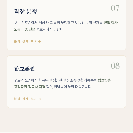
07
직장 분쟁
구로·신도림에서 직장 내 괴롭힘·부당해고·노동위 구제·산재를
변협 형사·
노동 이중 전문
변호사가 담당합니다.
→
분야 상세 보기
08
학교폭력
구로·신도림에서 학폭위·행정심판·행정소송·생활기록부를
법률방송
고정출연·정교사 자격
학폭 전담팀이 통합 대응합니다.
→
분야 상세 보기