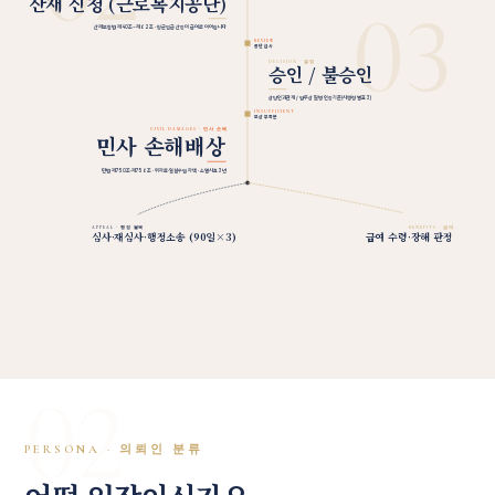
산재 신청 (근로복지공단)
03
산재보험법 제40조~제62조 · 평균임금 산정이 급여로 이어집니다
REVIEW
공단 심사
DECISION · 결정
승인 / 불승인
상당인과관계 / 업무상 질병 인정기준(시행령 별표 3)
INSUFFICIENT
보상 부족분
CIVIL DAMAGES · 민사 손배
민사 손해배상
민법 제750조·제756조 · 위자료·일실수입 차액 · 소멸시효 3년
APPEAL · 행정 불복
BENEFITS · 급여
심사·재심사·행정소송 (90일×3)
급여 수령·장해 판정
02
PERSONA · 의뢰인 분류