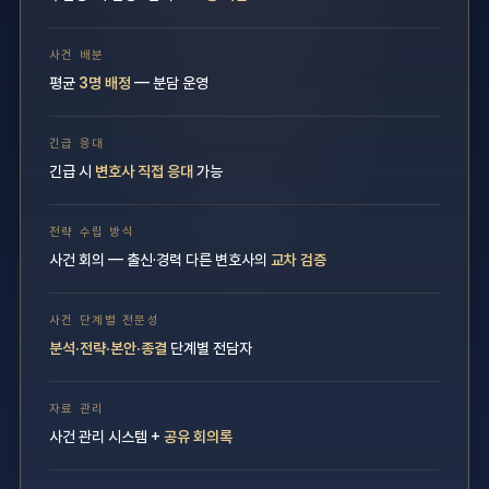
사건 배분
평균
3명 배정
— 분담 운영
긴급 응대
긴급 시
변호사 직접 응대
가능
전략 수립 방식
사건 회의 — 출신·경력 다른 변호사의
교차 검증
사건 단계별 전문성
분석·전략·본안·종결
단계별 전담자
자료 관리
사건 관리 시스템 +
공유 회의록