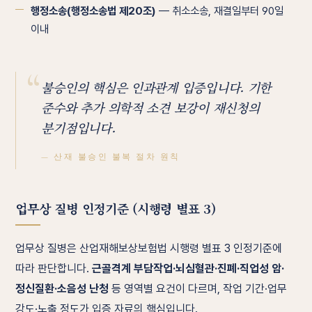
행정소송(행정소송법 제20조)
— 취소소송, 재결일부터 90일
이내
“
불승인의 핵심은 인과관계 입증입니다. 기한
준수와 추가 의학적 소견 보강이 재신청의
분기점입니다.
— 산재 불승인 불복 절차 원칙
업무상 질병 인정기준 (시행령 별표 3)
업무상 질병은 산업재해보상보험법 시행령 별표 3 인정기준에
따라 판단합니다.
근골격계 부담작업·뇌심혈관·진폐·직업성 암·
정신질환·소음성 난청
등 영역별 요건이 다르며, 작업 기간·업무
강도·노출 정도가 입증 자료의 핵심입니다.