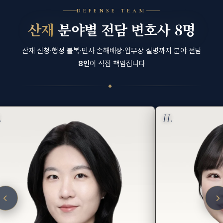
DEFENSE TEAM
산재
분야별 전담 변호사 8명
산재 신청·행정 불복·민사 손해배상·업무상 질병까지 분야 전담
8인
이 직접 책임집니다
◆
.
II.