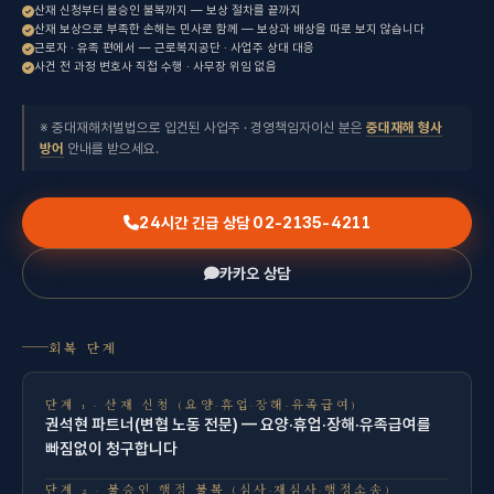
산재 신청부터 불승인 불복까지 — 보상 절차를 끝까지
산재 보상으로 부족한 손해는 민사로 함께 — 보상과 배상을 따로 보지 않습니다
근로자 · 유족 편에서 — 근로복지공단 · 사업주 상대 대응
사건 전 과정 변호사 직접 수행 · 사무장 위임 없음
※ 중대재해처벌법으로 입건된 사업주 · 경영책임자이신 분은
중대재해 형사
방어
안내를 받으세요.
24시간 긴급 상담 02-2135-4211
카카오 상담
회복 단계
단계 1 · 산재 신청 (요양·휴업·장해·유족급여)
권석현 파트너(변협 노동 전문) — 요양·휴업·장해·유족급여를
빠짐없이 청구합니다
단계 2 · 불승인 행정 불복 (심사·재심사·행정소송)