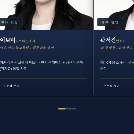
민사 협업
세무 협업
이보미
곽서진
파트너변호사
변호사
이혼·상속·학교폭력 + 법률방송 출연
前 국세청 · 조세·상속
이혼·상속·학교폭력 파트너 · 민사 손해배상 + 정신적 손해
前 국세청 조사관 · 평
(위자료) 통합 자문
분석
프로필 보기
프로필 보기