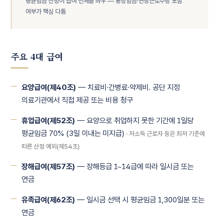
평균임금 산정이 급여 전체를 좌우 — 통상임금·연장근로수당 포함
여부가 핵심 다툼
주요 4대 급여
요양급여(제40조)
— 치료비·간병료·약제비. 공단 지정
의료기관에서 직접 제공 또는 비용 청구
휴업급여(제52조)
— 요양으로 취업하지 못한 기간에 1일당
평균임금 70% (3일 이내는 미지급)
· 저소득 근로자 등은 최저 기준에
따른 산정 예외(제54조)
장해급여(제57조)
— 장해등급 1~14급에 따라 일시금 또는
연금
유족급여(제62조)
— 일시금 선택 시 평균임금 1,300일분 또는
연금