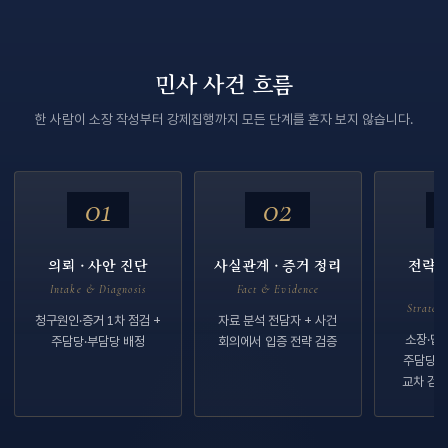
민사 사건 흐름
한 사람이 소장 작성부터 강제집행까지 모든 단계를 혼자 보지 않습니다.
01
02
의뢰 · 사안 진단
사실관계 · 증거 정리
전략 회
Intake & Diagnosis
Fact & Evidence
Strateg
청구원인·증거 1차 점검 +
자료 분석 전담자 + 사건
소장·답
주담당·부담당 배정
회의에서 입증 전략 검증
주담당 
교차 검토