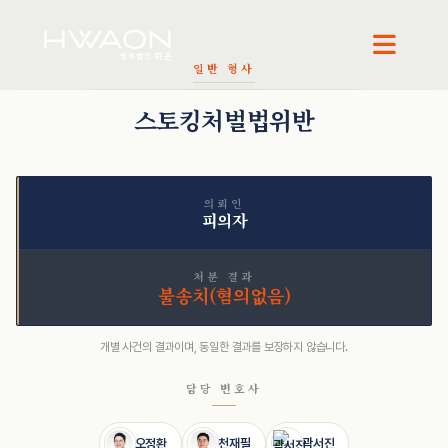
일반 형사
오정환 · 대표변호사
천재필 · 대표변호사
곽서진 · 변호사
스토킹처벌법위반
의뢰인
피의자
처분 결과
불송치(혐의없음)
개별 사건의 결과이며, 동일한 결과를 보장하지 않습니다.
담당 변호사
오정환
천재필
곽서진