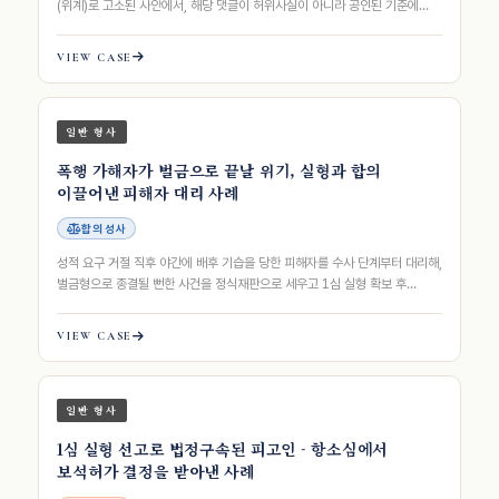
(위계)로 고소된 사안에서, 해당 댓글이 허위사실이 아니라 공인된 기준에
근거한 의견 표명임을 입증하고 위력·…
VIEW CASE
일반 형사
폭행 가해자가 벌금으로 끝날 위기, 실형과 합의
이끌어낸 피해자 대리 사례
합의 성사
성적 요구 거절 직후 야간에 배후 기습을 당한 피해자를 수사 단계부터 대리해,
벌금형으로 종결될 뻔한 사건을 정식재판으로 세우고 1심 실형 확보 후
상대방 공탁액의 약 5배에 이르…
VIEW CASE
일반 형사
1심 실형 선고로 법정구속된 피고인 - 항소심에서
보석허가 결정을 받아낸 사례