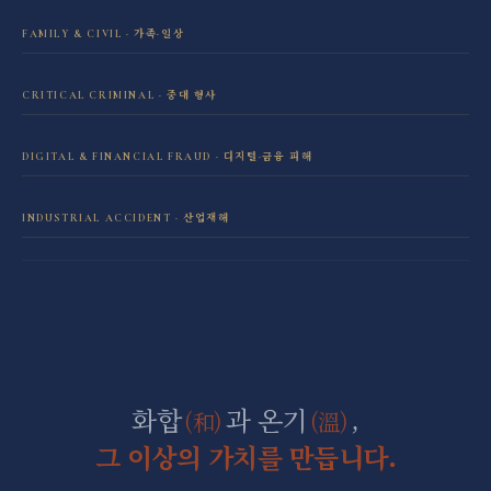
FAMILY & CIVIL · 가족·일상
이혼·재산분할 전담센터
CRITICAL CRIMINAL · 중대 형사
성범죄 전담센터
민사소송 전담센터
DIGITAL & FINANCIAL FRAUD · 디지털·금융 피해
보이스피싱·리딩방 사기 피해 회복
음주운전 전담센터
학교폭력 전담센터
INDUSTRIAL ACCIDENT · 산업재해
산재 보상·손해배상
마약 전담센터
직장 분쟁 전담센터
조세형사 전담센터
군형사·군징계 전담센터
화합
과 온기
,
(和)
(溫)
그 이상의 가치를 만듭니다.