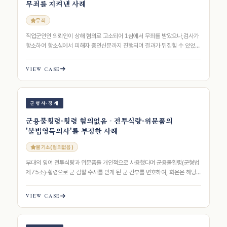
무죄를 지켜낸 사례
무죄
직업군인인 의뢰인이 상해 혐의로 고소되어 1심에서 무죄를 받았으나,검사가
항소하여 항소심에서 피해자 증인신문까지 진행되며 결과가 뒤집힐 수 있었던
사안에서,화온은 진술의 비일관성과…
VIEW CASE
군형사·징계
군용물횡령·횡령 혐의없음 - 전투식량·위문품의
'불법영득의사'를 부정한 사례
불기소(혐의없음)
부대의 잉여 전투식량과 위문품을 개인적으로 사용했다며 군용물횡령(군형법
제75조)·횡령으로 군 검찰 수사를 받게 된 군 간부를 변호하여, 화온은 해당
물품이 폐기를 앞둔 잉여품이었…
VIEW CASE