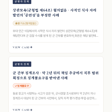
군형사·징계
상관모욕(군형법 제64조) 혐의없음 - 사적인 식사 자리
발언의 '공연성'을 부정한 사례
불기소(혐의없음)
부대 인근 식당에서의 사적인 식사 자리 발언이 상관모욕(군형법 제64조)에
해당한다며 군 검찰 수사를 받게 된 군 간부를 변호하여,화온은 해당 발언에
모욕죄의 핵심 요건인 '공연성…
VIEW CASE
군형사·징계
군 간부 징계조사 - 약 2년 뒤의 책임 추궁에서 직무 범위
획정으로 징계불요구를 받아낸 사례
징계불요구
동료 장교가 사망하는 사고가 있은 뒤, 군사경찰 조사로부터 약 2년이 지나
징계조사 대상이 된 군 간부의 사안에서, 당직 자격 평가·편성·투입·승인의
권한 주체를 분해하고 면담·신…
VIEW CASE