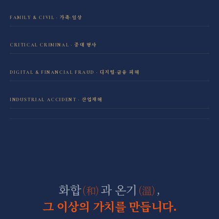
FAMILY & CIVIL · 가족·일상
이혼·재산분할 전담센터
CRITICAL CRIMINAL · 중대 형사
성범죄 전담센터
민사소송 전담센터
DIGITAL & FINANCIAL FRAUD · 디지털·금융 피해
보이스피싱·리딩방 사기 피해 회복
음주운전 전담센터
학교폭력 전담센터
INDUSTRIAL ACCIDENT · 산업재해
산재 보상·손해배상
마약 전담센터
직장 분쟁 전담센터
조세형사 전담센터
군형사·군징계 전담센터
화합
과 온기
,
(和)
(溫)
그 이상의 가치를 만듭니다.