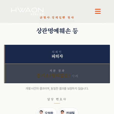
군형사·징계
일반 형사
오정환 · 대표변호사
천재필 · 대표변호사
상관명예훼손 등
의뢰인
피의자
처분 결과
불기소(혐의없음)
사례
개별 사건의 결과이며, 동일한 결과를 보장하지 않습니다.
담당 변호사
오정환
천재필