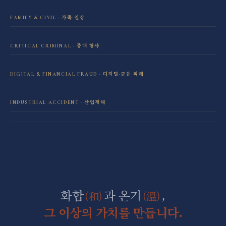
FAMILY & CIVIL · 가족·일상
이혼·재산분할 전담센터
CRITICAL CRIMINAL · 중대 형사
성범죄 전담센터
민사소송 전담센터
DIGITAL & FINANCIAL FRAUD · 디지털·금융 피해
보이스피싱·리딩방 사기 피해 회복
음주운전 전담센터
학교폭력 전담센터
INDUSTRIAL ACCIDENT · 산업재해
산재 보상·손해배상
마약 전담센터
직장 분쟁 전담센터
조세형사 전담센터
군형사·군징계 전담센터
화합
과 온기
,
(和)
(溫)
그 이상의 가치를 만듭니다.