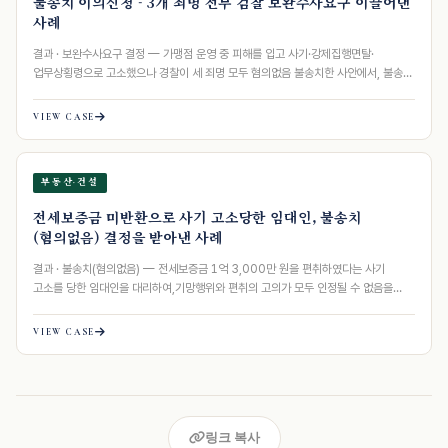
불송치 이의신청 - 3개 죄명 전부 검찰 보완수사요구 이끌어낸
사례
결과 · 보완수사요구 결정 — 가맹점 운영 중 피해를 입고 사기·강제집행면탈·
업무상횡령으로 고소했으나 경찰이 세 죄명 모두 혐의없음 불송치한 사안에서, 불송치
이유를 판단누락…
VIEW CASE
부동산·건설
전세보증금 미반환으로 사기 고소당한 임대인, 불송치
(혐의없음) 결정을 받아낸 사례
결과 · 불송치(혐의없음) — 전세보증금 1억 3,000만 원을 편취하였다는 사기
고소를 당한 임대인을 대리하여,기망행위와 편취의 고의가 모두 인정될 수 없음을
객관적 자료로…
VIEW CASE
링크 복사