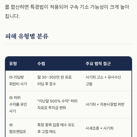
를 합산하면 특경법이 적용되어 구속 기소 가능성이 크게 높아
집니다.
피해 유형별 분류
유형
수법
주요 법적 접근
① 리딩방
월 30~300만 원 유료
사기죄 고소 + 유사수신
회원비 사기
리딩 후 잠수
고발
② 허위
"지난달 500% 수익" 허위
수익률 유인
사기죄 + 자본시장법 위반
자료로 투자금 편취
사기
③
특정 종목 집중 매수 유도
시세조종 + 사기죄
펌프앤덤프
후 고점 매도