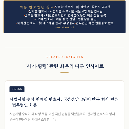
오정환 변호사 · 前 김앤장 · 특전사 법무관
화온 변호인단 검토
천재필 변호사 · 사법시험 수석 · 前 서울고법 재판연구원
권석현 변호사 · 대한변호사협회 형사법·노동법 이중 전문 등록
이보미 변호사 · 이혼·상속 전담 · 법률방송 출연
이희권 변호사 · 前 대구지검 형사1부장검사
법무법인 화온 법률검토 완료
2026.08.06
RELATED INSIGHTS
‘사기·횡령’ 관련 화온의 다른 인사이트
PRESS
사법시험 수석 천재필 변호사, 국선전담 3년이 만든 형사 변론
- 법무법인 화온
사법시험 수석이 왜 대형 로펌 대신 국선 법정을 택했을까요. 천재필 변호사의 형사
변론이 만들어진 과정을 소개합니다.