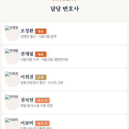
담당 변호사
오정환
대표
김앤장 출신 · 사법시험 합격
천재필
대표
사법시험 수석 · 서울고법 재판연구원
이희권
고문
검찰 부장검사 출신 · 시니어 고문
권석현
파트너
변협 형사·노동 이중 전문
이보미
파트너
이혼·상속·학교폭력 전담