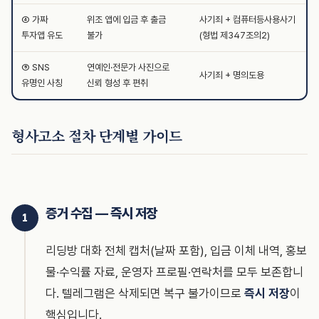
④ 가짜
위조 앱에 입금 후 출금
사기죄 + 컴퓨터등사용사기
투자앱 유도
불가
(형법 제347조의2)
⑤ SNS
연예인·전문가 사진으로
사기죄 + 명의도용
유명인 사칭
신뢰 형성 후 편취
형사고소 절차 단계별 가이드
증거 수집 — 즉시 저장
리딩방 대화 전체 캡처(날짜 포함), 입금 이체 내역, 홍보
물·수익률 자료, 운영자 프로필·연락처를 모두 보존합니
다. 텔레그램은 삭제되면 복구 불가이므로
즉시 저장
이
핵심입니다.