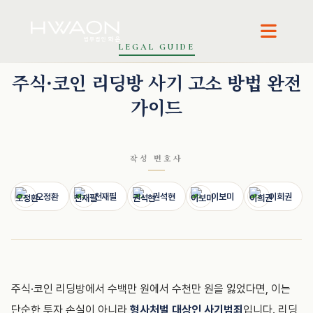
오정환 · 대표변호사
천재필 · 대표변호사
권석현 · 파트너변호사
LEGAL GUIDE
주식·코인 리딩방 사기 고소 방법 완전
가이드
작성 변호사
오정환
천재필
권석현
이보미
이희권
주식·코인 리딩방에서 수백만 원에서 수천만 원을 잃었다면, 이는
단순한 투자 손실이 아니라
형사처벌 대상인 사기범죄
입니다. 리딩