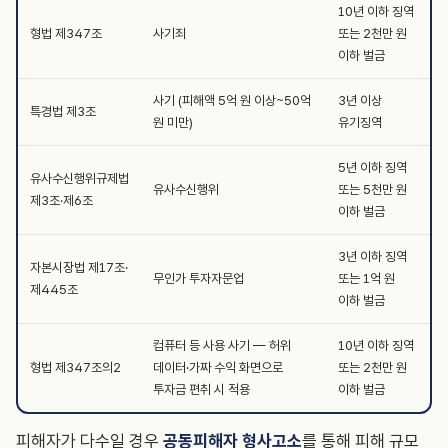
10년 이하 징역
형법 제347조
사기죄
또는 2천만 원
이하 벌금
사기 (피해액 5억 원 이상~50억
3년 이상
특경법 제3조
원 미만)
유기징역
5년 이하 징역
유사수신행위규제법
유사수신행위
또는 5천만 원
제3조·제6조
이하 벌금
3년 이하 징역
자본시장법 제17조·
무인가 투자자문업
또는 1억 원
제445조
이하 벌금
컴퓨터 등 사용 사기 — 허위
10년 이하 징역
형법 제347조의2
데이터·가짜 수익 화면으로
또는 2천만 원
투자금 편취 시 적용
이하 벌금
피해자가 다수일 경우
공동피해자 형사고소
를 통해 피해 규모