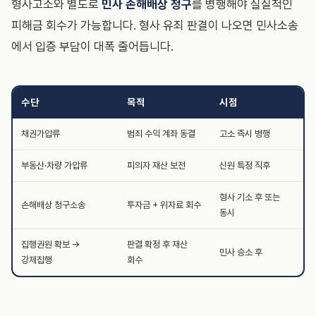
형사고소와 별도로
민사 손해배상 청구
를 병행해야 실질적인
피해금 회수가 가능합니다. 형사 유죄 판결이 나오면 민사소송
에서 입증 부담이 대폭 줄어듭니다.
수단
목적
시점
채권가압류
범죄 수익 계좌 동결
고소 즉시 병행
부동산·차량 가압류
피의자 재산 보전
신원 특정 직후
형사 기소 후 또는
손해배상 청구소송
투자금 + 위자료 회수
동시
집행권원 확보 →
판결 확정 후 재산
민사 승소 후
강제집행
회수