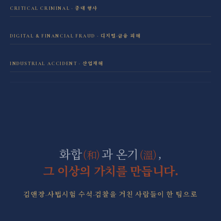
이혼·재산분할 전담센터
CRITICAL CRIMINAL · 중대 형사
성범죄 전담센터
민사소송 전담센터
DIGITAL & FINANCIAL FRAUD · 디지털·금융 피해
보이스피싱·리딩방 사기 피해 회복
음주운전 전담센터
학교폭력 전담센터
INDUSTRIAL ACCIDENT · 산업재해
산재 보상·손해배상
마약 전담센터
직장 분쟁 전담센터
조세형사 전담센터
군형사·군징계 전담센터
화합
과 온기
,
(和)
(溫)
그 이상의 가치를 만듭니다.
김앤장·사법시험 수석·검찰을 거친 사람들이 한 팀으로