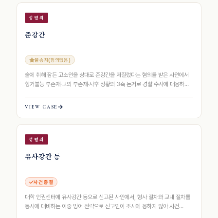
성범죄
준강간
불송치(혐의없음)
술에 취해 잠든 고소인을 상대로 준강간을 저질렀다는 혐의를 받은 사안에서
항거불능 부존재·고의 부존재·사후 정황의 3축 논거로 경찰 수사에 대응하여
불송치(혐의없음) 처분을 받아낸…
VIEW CASE
성범죄
유사강간 등
사건 종결
대학 인권센터에 유사강간 등으로 신고된 사안에서, 형사 절차와 교내 절차를
동시에 대비하는 이중 방어 전략으로 신고인이 조사에 응하지 않아 사건
종결된 사례