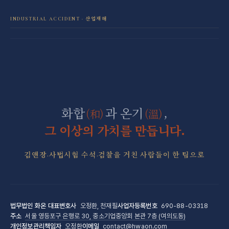
보이스피싱·리딩방 사기 피해 회복
음주운전 전담센터
학교폭력 전담센터
INDUSTRIAL ACCIDENT · 산업재해
산재 보상·손해배상
마약 전담센터
직장 분쟁 전담센터
조세형사 전담센터
군형사·군징계 전담센터
화합
과 온기
,
(和)
(溫)
그 이상의 가치를 만듭니다.
김앤장·사법시험 수석·검찰을 거친 사람들이 한 팀으로
법무법인 화온
대표변호사
오정환, 천재필
사업자등록번호
690-88-03318
주소
서울 영등포구 은행로 30, 중소기업중앙회 본관 7층 (여의도동)
개인정보관리책임자
오정환
이메일
contact@hwaon.com