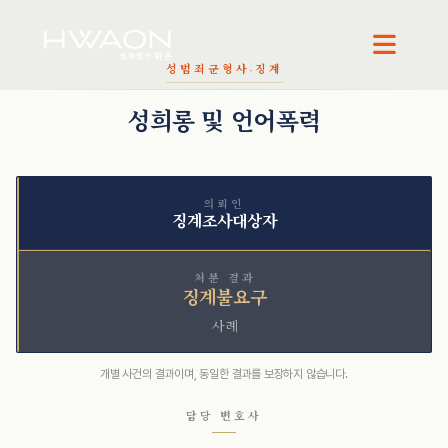
성범죄
군형사·징계
오정환 · 대표변호사
천재필 · 대표변호사
성희롱 및 언어폭력
의뢰인
징계조사대상자
처분 결과
징계불요구
사례
개별 사건의 결과이며, 동일한 결과를 보장하지 않습니다.
담당 변호사