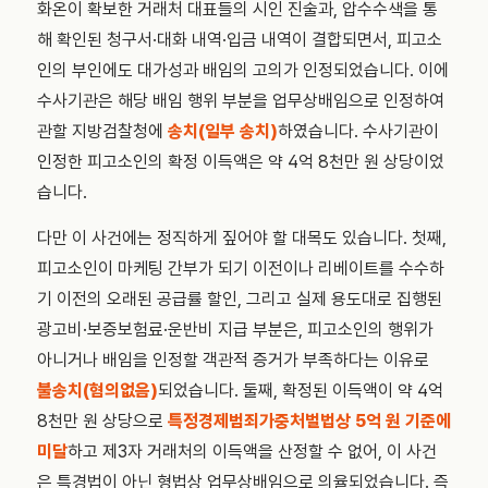
화온이 확보한 거래처 대표들의 시인 진술과, 압수수색을 통
해 확인된 청구서·대화 내역·입금 내역이 결합되면서, 피고소
인의 부인에도 대가성과 배임의 고의가 인정되었습니다. 이에
수사기관은 해당 배임 행위 부분을 업무상배임으로 인정하여
관할 지방검찰청에
송치(일부 송치)
하였습니다. 수사기관이
인정한 피고소인의 확정 이득액은 약 4억 8천만 원 상당이었
습니다.
다만 이 사건에는 정직하게 짚어야 할 대목도 있습니다. 첫째,
피고소인이 마케팅 간부가 되기 이전이나 리베이트를 수수하
기 이전의 오래된 공급률 할인, 그리고 실제 용도대로 집행된
광고비·보증보험료·운반비 지급 부분은, 피고소인의 행위가
아니거나 배임을 인정할 객관적 증거가 부족하다는 이유로
불송치(혐의없음)
되었습니다. 둘째, 확정된 이득액이 약 4억
8천만 원 상당으로
특정경제범죄가중처벌법상 5억 원 기준에
미달
하고 제3자 거래처의 이득액을 산정할 수 없어, 이 사건
은 특경법이 아닌 형법상 업무상배임으로 의율되었습니다. 즉