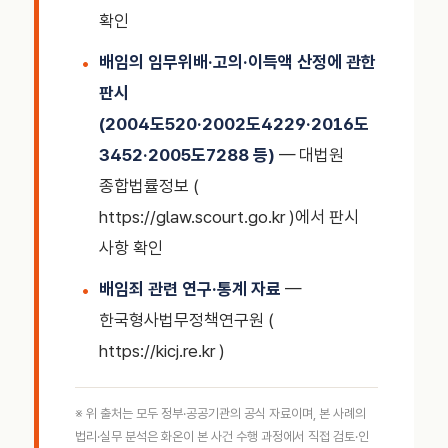
확인
배임의 임무위배·고의·이득액 산정에 관한
판시
(2004도520·2002도4229·2016도
3452·2005도7288 등)
— 대법원
종합법률정보 (
https://glaw.scourt.go.kr )에서 판시
사항 확인
배임죄 관련 연구·통계 자료
—
한국형사법무정책연구원 (
https://kicj.re.kr )
※ 위 출처는 모두 정부·공공기관의 공식 자료이며, 본 사례의
법리·실무 분석은 화온이 본 사건 수행 과정에서 직접 검토·인