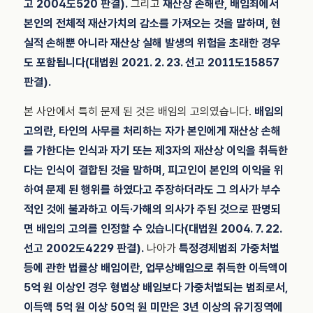
고 2004도520 판결).
그리고
재산상 손해란, 배임죄에서
본인의 전체적 재산가치의 감소를 가져오는 것을 말하며, 현
실적 손해뿐 아니라 재산상 실해 발생의 위험을 초래한 경우
도 포함됩니다(대법원 2021. 2. 23. 선고 2011도15857
판결).
본 사안에서 특히 문제 된 것은 배임의 고의였습니다.
배임의
고의란, 타인의 사무를 처리하는 자가 본인에게 재산상 손해
를 가한다는 인식과 자기 또는 제3자의 재산상 이익을 취득한
다는 인식이 결합된 것을 말하며, 피고인이 본인의 이익을 위
하여 문제 된 행위를 하였다고 주장하더라도 그 의사가 부수
적인 것에 불과하고 이득·가해의 의사가 주된 것으로 판명되
면 배임의 고의를 인정할 수 있습니다(대법원 2004. 7. 22.
선고 2002도4229 판결).
나아가
특정경제범죄 가중처벌
등에 관한 법률상 배임이란, 업무상배임으로 취득한 이득액이
5억 원 이상인 경우 형법상 배임보다 가중처벌되는 범죄로서,
이득액 5억 원 이상 50억 원 미만은 3년 이상의 유기징역에