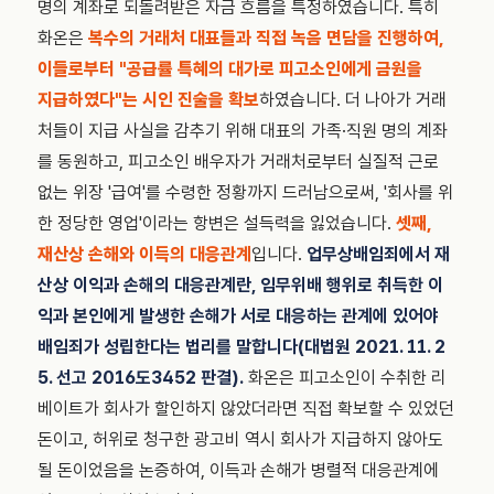
명의 계좌로 되돌려받은 자금 흐름을 특정하였습니다. 특히
화온은
복수의 거래처 대표들과 직접 녹음 면담을 진행하여,
이들로부터 "공급률 특혜의 대가로 피고소인에게 금원을
지급하였다"는 시인 진술을 확보
하였습니다. 더 나아가 거래
처들이 지급 사실을 감추기 위해 대표의 가족·직원 명의 계좌
를 동원하고, 피고소인 배우자가 거래처로부터 실질적 근로
없는 위장 '급여'를 수령한 정황까지 드러남으로써, '회사를 위
한 정당한 영업'이라는 항변은 설득력을 잃었습니다.
셋째,
재산상 손해와 이득의 대응관계
입니다.
업무상배임죄에서 재
산상 이익과 손해의 대응관계란, 임무위배 행위로 취득한 이
익과 본인에게 발생한 손해가 서로 대응하는 관계에 있어야
배임죄가 성립한다는 법리를 말합니다(대법원 2021. 11. 2
5. 선고 2016도3452 판결).
화온은 피고소인이 수취한 리
베이트가 회사가 할인하지 않았더라면 직접 확보할 수 있었던
돈이고, 허위로 청구한 광고비 역시 회사가 지급하지 않아도
될 돈이었음을 논증하여, 이득과 손해가 병렬적 대응관계에