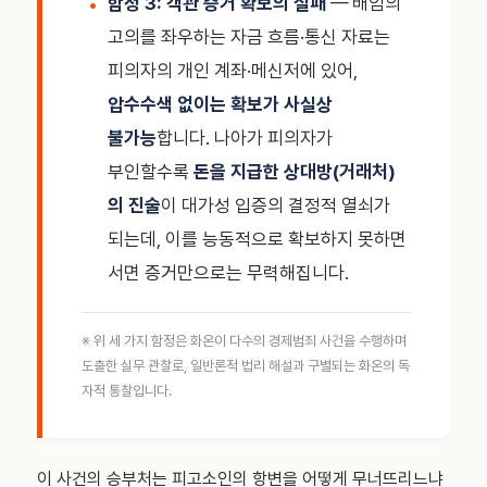
함정 3: 객관 증거 확보의 실패
— 배임의
고의를 좌우하는 자금 흐름·통신 자료는
피의자의 개인 계좌·메신저에 있어,
압수수색 없이는 확보가 사실상
불가능
합니다. 나아가 피의자가
부인할수록
돈을 지급한 상대방(거래처)
의 진술
이 대가성 입증의 결정적 열쇠가
되는데, 이를 능동적으로 확보하지 못하면
서면 증거만으로는 무력해집니다.
※ 위 세 가지 함정은 화온이 다수의 경제범죄 사건을 수행하며
도출한 실무 관찰로, 일반론적 법리 해설과 구별되는 화온의 독
자적 통찰입니다.
이 사건의 승부처는 피고소인의 항변을 어떻게 무너뜨리느냐