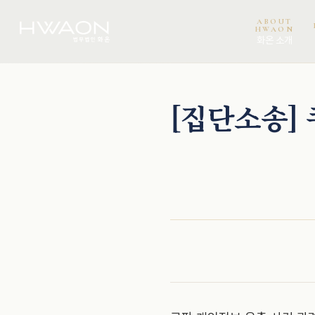
ABOUT
HWAON
화온 소개
[집단소송]