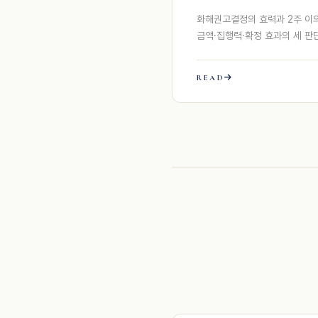
화해권고결정의 효력과 2주 이
금액·집행력·확정 효과의 세 판
READ