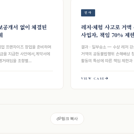
민사
정보공개서 없이 체결된
레저·체험 사고로 거액
례
사업자, 책임 70% 제
외식업 프랜차이즈 창업을 준비하며
결과 · 일부승소 — 수상 레저 
맹금을 지급한 사안에서,계약서에
거액의 공동불법행위 손해배상 청
가맹거래임을 조항별…
활동의 특성에 따른 책임 제한과
VIEW CASE
링크 복사