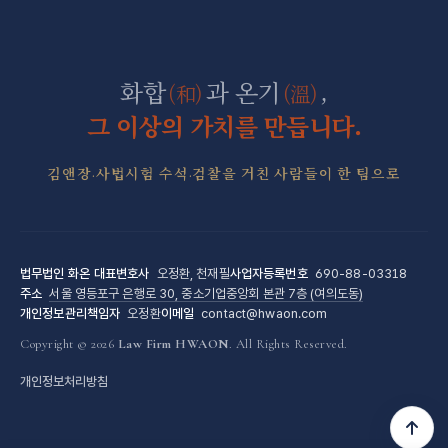
조세형사 전담센터
군형사·군징계 전담센터
화합
과 온기
,
(和)
(溫)
그 이상의 가치를 만듭니다.
김앤장·사법시험 수석·검찰을 거친 사람들이 한 팀으로
법무법인 화온
대표변호사
오정환, 천재필
사업자등록번호
690-88-03318
주소
서울 영등포구 은행로 30, 중소기업중앙회 본관 7층 (여의도동)
개인정보관리책임자
오정환
이메일
contact@hwaon.com
Copyright © 2026
Law Firm HWAON
. All Rights Reserved.
개인정보처리방침