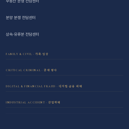
부동산 분쟁 전담센터
분양 분쟁 전담센터
상속·유류분 전담센터
FAMILY & CIVIL · 가족·일상
이혼·재산분할 전담센터
CRITICAL CRIMINAL · 중대 형사
성범죄 전담센터
민사소송 전담센터
DIGITAL & FINANCIAL FRAUD · 디지털·금융 피해
보이스피싱·리딩방 사기 피해 회복
음주운전 전담센터
학교폭력 전담센터
INDUSTRIAL ACCIDENT · 산업재해
산재 보상·손해배상
마약 전담센터
직장 분쟁 전담센터