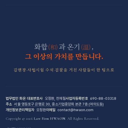
산재 보상·손해배상
마약 전담센터
직장 분쟁 전담센터
조세형사 전담센터
군형사·군징계 전담센터
화합
과 온기
,
(和)
(溫)
그 이상의 가치를 만듭니다.
김앤장·사법시험 수석·검찰을 거친 사람들이 한 팀으로
법무법인 화온
대표변호사
오정환, 천재필
사업자등록번호
690-88-03318
주소
서울 영등포구 은행로 30, 중소기업중앙회 본관 7층 (여의도동)
개인정보관리책임자
오정환
이메일
contact@hwaon.com
Copyright © 2026
Law Firm HWAON
. All Rights Reserved.