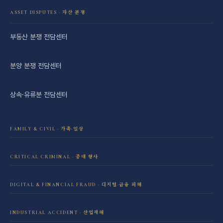
ASSET DISPUTES · 자산 분쟁
부동산 분쟁 전담센터
분양 분쟁 전담센터
상속·유류분 전담센터
FAMILY & CIVIL · 가족·일상
이혼·재산분할 전담센터
CRITICAL CRIMINAL · 중대 형사
성범죄 전담센터
민사소송 전담센터
DIGITAL & FINANCIAL FRAUD · 디지털·금융 피해
보이스피싱·리딩방 사기 피해 회복
음주운전 전담센터
학교폭력 전담센터
INDUSTRIAL ACCIDENT · 산업재해