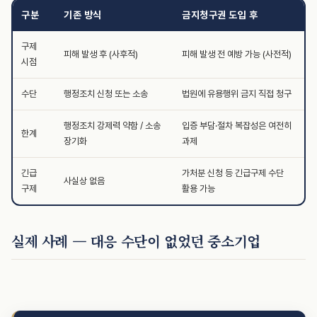
구분
기존 방식
금지청구권 도입 후
구제
피해 발생 후 (사후적)
피해 발생 전 예방 가능 (사전적)
시점
수단
행정조치 신청 또는 소송
법원에 유용행위 금지 직접 청구
행정조치 강제력 약함 / 소송
입증 부담·절차 복잡성은 여전히
한계
장기화
과제
긴급
가처분 신청 등 긴급구제 수단
사실상 없음
구제
활용 가능
실제 사례 — 대응 수단이 없었던 중소기업