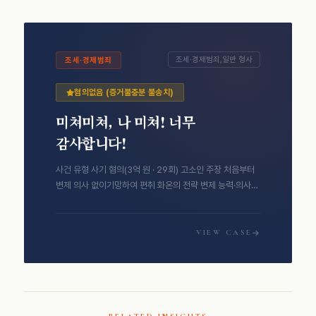
조세·경제범죄,일반 형사
조세·경제범죄
혐의없음 (증거불충분 불송치)
미쳐미쳐, 나 미쳐! 너무
감사합니다!
사건 유형 사기 혐의(3억 원 · 29회) 고소인 주장 처음부터
변제 의사 없이기망하여 편취 화온의 전략 변제 능력·의사
입…
VIEW CASE