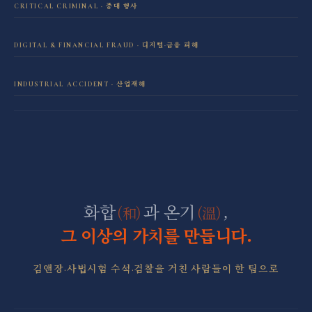
CRITICAL CRIMINAL · 중대 형사
성범죄 전담센터
민사소송 전담센터
DIGITAL & FINANCIAL FRAUD · 디지털·금융 피해
보이스피싱·리딩방 사기 피해 회복
음주운전 전담센터
학교폭력 전담센터
INDUSTRIAL ACCIDENT · 산업재해
산재 보상·손해배상
마약 전담센터
직장 분쟁 전담센터
조세형사 전담센터
군형사·군징계 전담센터
화합
과 온기
,
(和)
(溫)
그 이상의 가치를 만듭니다.
김앤장·사법시험 수석·검찰을 거친 사람들이 한 팀으로