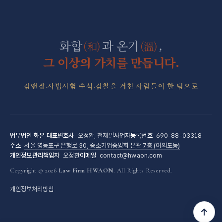
조세형사 전담센터
군형사·군징계 전담센터
화합
과 온기
,
(和)
(溫)
그 이상의 가치를 만듭니다.
김앤장·사법시험 수석·검찰을 거친 사람들이 한 팀으로
법무법인 화온
대표변호사
오정환, 천재필
사업자등록번호
690-88-03318
주소
서울 영등포구 은행로 30, 중소기업중앙회 본관 7층 (여의도동)
개인정보관리책임자
오정환
이메일
contact@hwaon.com
Copyright © 2026
Law Firm HWAON
. All Rights Reserved.
개인정보처리방침