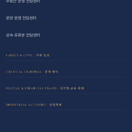
부동산 분쟁 전담센터
분양 분쟁 전담센터
상속·유류분 전담센터
FAMILY & CIVIL · 가족·일상
이혼·재산분할 전담센터
CRITICAL CRIMINAL · 중대 형사
성범죄 전담센터
민사소송 전담센터
DIGITAL & FINANCIAL FRAUD · 디지털·금융 피해
보이스피싱·리딩방 사기 피해 회복
음주운전 전담센터
학교폭력 전담센터
INDUSTRIAL ACCIDENT · 산업재해
산재 보상·손해배상
마약 전담센터
직장 분쟁 전담센터