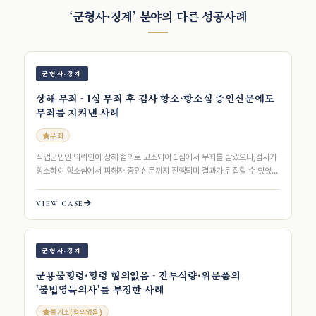
‘군형사·징계’ 분야의 다른 성공사례
군형사·징계
상해 무죄 - 1심 무죄 후 검사 항소·항소심 증인신문에도
무죄를 지켜낸 사례
무죄
직업군인인 의뢰인이 상해 혐의로 고소되어 1심에서 무죄를 받았으나,검사가
항소하여 항소심에서 피해자 증인신문까지 진행되며 결과가 뒤집힐 수 있었던
사안에서,화온은 진술의 비일관성과…
VIEW CASE
군형사·징계
군용물횡령·횡령 혐의없음 - 전투식량·위문품의
'불법영득의사'를 부정한 사례
불기소(혐의없음)