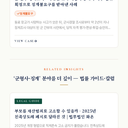
획정으로 징계불요구를 받아낸 사례
징계불요구
동료 장교가 사망하는 사고가 있은 뒤, 군사경찰 조사로부터 약 2년이 지나
징계조사 대상이 된 군 간부의 사안에서, 당직 자격 평가·편성·투입·승인의
권한 주체를 분해하고 면담·신…
VIEW CASE
RELATED INSIGHTS
‘군형사·징계’ 분야를 더 깊이 — 법률 가이드·칼럼
LEGAL GUIDE
부모를 재산범죄로 고소할 수 있을까 - 2025년
친족상도례 폐지로 달라진 것 | 법무법인 화온
2025년 개정 형법으로 직계존속 고소 금지가 풀렸습니다. 친족상도례