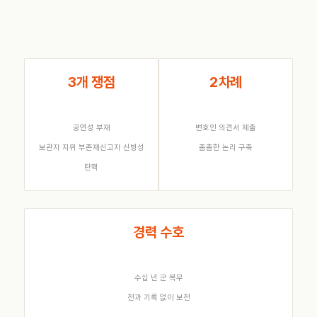
3개 쟁점
2차례
공연성 부재
변호인 의견서 제출
보관자 지위 부존재
신고자 신빙성
촘촘한 논리 구축
탄핵
경력 수호
수십 년 군 복무
전과 기록 없이 보전