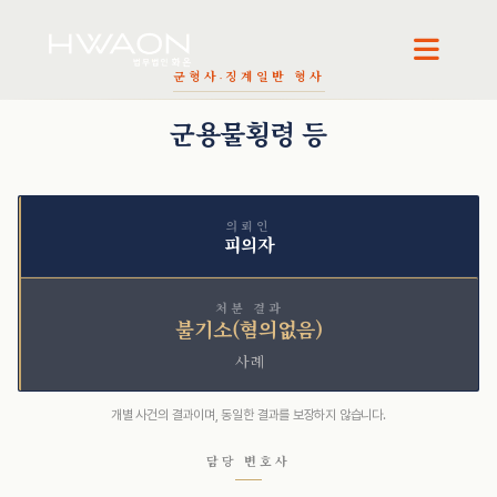
군형사·징계
일반 형사
오정환 · 대표변호사
천재필 · 대표변호사
군용물횡령 등
의뢰인
피의자
처분 결과
불기소(혐의없음)
사례
개별 사건의 결과이며, 동일한 결과를 보장하지 않습니다.
담당 변호사