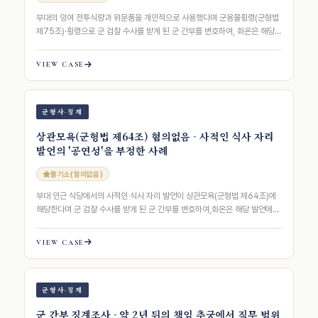
부대의 잉여 전투식량과 위문품을 개인적으로 사용했다며 군용물횡령(군형법
제75조)·횡령으로 군 검찰 수사를 받게 된 군 간부를 변호하여, 화온은 해당
물품이 폐기를 앞둔 잉여품이었…
VIEW CASE
군형사·징계
상관모욕(군형법 제64조) 혐의없음 - 사적인 식사 자리
발언의 '공연성'을 부정한 사례
불기소(혐의없음)
부대 인근 식당에서의 사적인 식사 자리 발언이 상관모욕(군형법 제64조)에
해당한다며 군 검찰 수사를 받게 된 군 간부를 변호하여,화온은 해당 발언에
모욕죄의 핵심 요건인 '공연성…
VIEW CASE
군형사·징계
군 간부 징계조사 - 약 2년 뒤의 책임 추궁에서 직무 범위