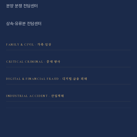
분양 분쟁 전담센터
상속·유류분 전담센터
FAMILY & CIVIL · 가족·일상
이혼·재산분할 전담센터
CRITICAL CRIMINAL · 중대 형사
성범죄 전담센터
민사소송 전담센터
DIGITAL & FINANCIAL FRAUD · 디지털·금융 피해
보이스피싱·리딩방 사기 피해 회복
음주운전 전담센터
학교폭력 전담센터
INDUSTRIAL ACCIDENT · 산업재해
산재 보상·손해배상
마약 전담센터
직장 분쟁 전담센터
조세형사 전담센터