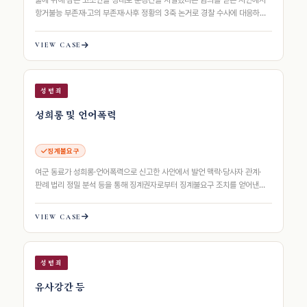
술에 취해 잠든 고소인을 상대로 준강간을 저질렀다는 혐의를 받은 사안에서
항거불능 부존재·고의 부존재·사후 정황의 3축 논거로 경찰 수사에 대응하여
불송치(혐의없음) 처분을 받아낸…
VIEW CASE
성범죄
성희롱 및 언어폭력
징계불요구
여군 동료가 성희롱·언어폭력으로 신고한 사안에서 발언 맥락·당사자 관계·
판례 법리 정밀 분석 등을 통해 징계권자로부터 징계불요구 조치를 얻어낸
사례동료가 성희롱·언어폭력으로 신고한…
VIEW CASE
성범죄
유사강간 등