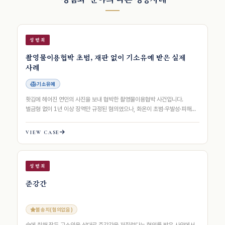
성범죄
촬영물이용협박 초범, 재판 없이 기소유예 받은 실제
사례
기소유예
홧김에 헤어진 연인의 사진을 보내 협박한 촬영물이용협박 사건입니다.
벌금형 없이 1년 이상 징역만 규정된 혐의였으나, 화온이 초범·우발성·피해
회복·재범방지 노력을 8축으로 구조화…
VIEW CASE
성범죄
준강간
불송치(혐의없음)