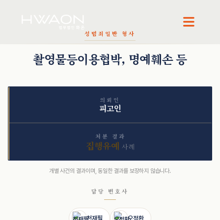
천재필 · 대표변호사
오정환 · 대표변호사
성범죄
일반 형사
촬영물등이용협박, 명예훼손 등
의뢰인
피고인
처분 결과
집행유예
사례
개별 사건의 결과이며, 동일한 결과를 보장하지 않습니다.
담당 변호사
천재필
오정환