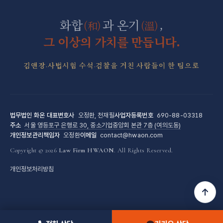
군형사·군징계 전담센터
화합
과 온기
,
(和)
(溫)
그 이상의 가치를 만듭니다.
김앤장·사법시험 수석·검찰을 거친 사람들이 한 팀으로
법무법인 화온
대표변호사
오정환, 천재필
사업자등록번호
690-88-03318
주소
서울 영등포구 은행로 30, 중소기업중앙회 본관 7층 (여의도동)
개인정보관리책임자
오정환
이메일
contact@hwaon.com
Copyright © 2026
Law Firm HWAON
. All Rights Reserved.
개인정보처리방침