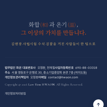
조세형사 전담센터
군형사·군징계 전담센터
화합
과 온기
,
(和)
(溫)
그 이상의 가치를 만듭니다.
김앤장·사법시험 수석·검찰을 거친 사람들이 한 팀으로
법무법인 화온
대표변호사
오정환, 천재필
사업자등록번호
690-88-03318
주소
서울 영등포구 은행로 30, 중소기업중앙회 본관 7층 (여의도동)
개인정보관리책임자
오정환
이메일
contact@hwaon.com
Copyright © 2026
Law Firm HWAON
. All Rights Reserved.
개인정보처리방침