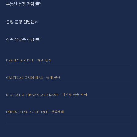
부동산 분쟁 전담센터
분양 분쟁 전담센터
상속·유류분 전담센터
FAMILY & CIVIL · 가족·일상
이혼·재산분할 전담센터
CRITICAL CRIMINAL · 중대 형사
성범죄 전담센터
민사소송 전담센터
DIGITAL & FINANCIAL FRAUD · 디지털·금융 피해
보이스피싱·리딩방 사기 피해 회복
음주운전 전담센터
학교폭력 전담센터
INDUSTRIAL ACCIDENT · 산업재해
산재 보상·손해배상
마약 전담센터
직장 분쟁 전담센터