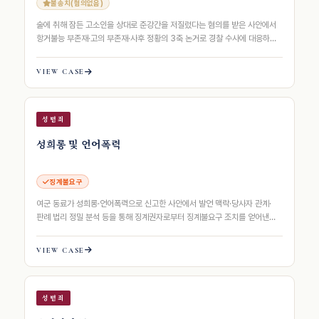
불송치(혐의없음)
술에 취해 잠든 고소인을 상대로 준강간을 저질렀다는 혐의를 받은 사안에서
항거불능 부존재·고의 부존재·사후 정황의 3축 논거로 경찰 수사에 대응하여
불송치(혐의없음) 처분을 받아낸…
VIEW CASE
성범죄
성희롱 및 언어폭력
징계불요구
여군 동료가 성희롱·언어폭력으로 신고한 사안에서 발언 맥락·당사자 관계·
판례 법리 정밀 분석 등을 통해 징계권자로부터 징계불요구 조치를 얻어낸
사례동료가 성희롱·언어폭력으로 신고한…
VIEW CASE
성범죄