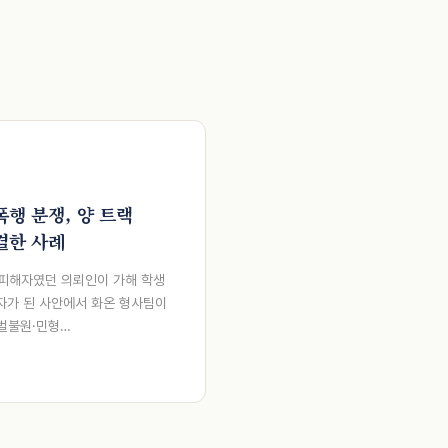
행 분쟁, 양 트랙
결한 사례
 피해자였던 의뢰인이 가해 학생
자가 된 사안에서 화온 형사팀이
처벌불원·민형…