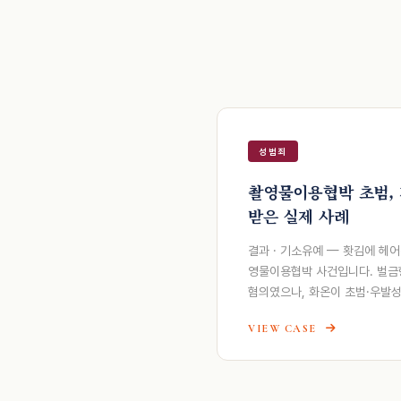
성범죄
촬영물이용협박 초범,
받은 실제 사례
결과 · 기소유예 — 홧김에 헤
영물이용협박 사건입니다. 벌금형
혐의였으나, 화온이 초범·우발성
VIEW CASE