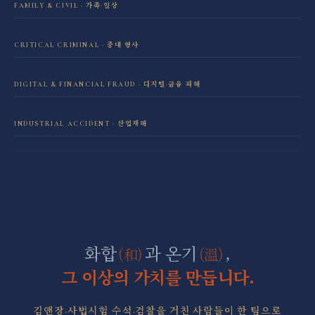
FAMILY & CIVIL · 가족·일상
이혼·재산분할 전담센터
CRITICAL CRIMINAL · 중대 형사
성범죄 전담센터
민사소송 전담센터
DIGITAL & FINANCIAL FRAUD · 디지털·금융 피해
보이스피싱·리딩방 사기 피해 회복
음주운전 전담센터
학교폭력 전담센터
INDUSTRIAL ACCIDENT · 산업재해
산재 보상·손해배상
마약 전담센터
직장 분쟁 전담센터
조세형사 전담센터
군형사·군징계 전담센터
화합
과 온기
,
(和)
(溫)
그 이상의 가치를 만듭니다.
김앤장·사법시험 수석·검찰을 거친 사람들이 한 팀으로