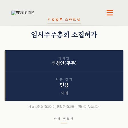
천재필 · 대표변호사
오정환 · 대표변호사
기업법무·스타트업
임시주주총회 소집허가
의뢰인
신청인(주주)
처분 결과
인용
사례
개별 사건의 결과이며, 동일한 결과를 보장하지 않습니다.
담당 변호사