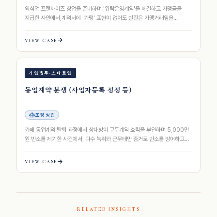
외식업 프랜차이즈 창업을 준비하며 '위탁운영계약'을 체결하고 가맹금을
지급한 사안에서,계약서에 '가맹' 표현이 없어도 실질은 가맹거래임을
조항별로 논증하고 정보공개서 숙려기간 위반…
VIEW CASE
기업법무·스타트업
동업계약 분쟁 (사업자등록 정정 등)
조정 성립
카페 동업계약 탈퇴 과정에서 상대방이 구두계약 효력을 부인하며 5,000만
원 반소를 제기한 사건에서, 다수 녹취와 근무태만 증거로 반소를 방어하고
사업자등록 단독 명의 확보 및 …
VIEW CASE
RELATED INSIGHTS