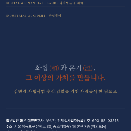
성범죄 전담센터
DIGITAL & FINANCIAL FRAUD · 디지털·금융 피해
민사소송 전담센터
보이스피싱·리딩방 사기 피해 회복
INDUSTRIAL ACCIDENT · 산업재해
음주운전 전담센터
학교폭력 전담센터
산재 보상·손해배상
마약 전담센터
직장 분쟁 전담센터
조세형사 전담센터
화합
과 온기
,
(和)
(溫)
군형사·군징계 전담센터
그 이상의 가치를 만듭니다.
김앤장·사법시험 수석·검찰을 거친 사람들이 한 팀으로
법무법인 화온
대표변호사
오정환, 천재필
사업자등록번호
690-88-03318
주소
서울 영등포구 은행로 30, 중소기업중앙회 본관 7층 (여의도동)