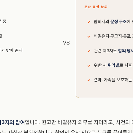
문장 중심 합의
집중
합의서의
문장 구조
에
항
비밀유지·무고지·유포 
VS
의서 밖에 존재
관련 제3자도
합의 당
위반 시
위약벌
로 사후
결과: 가족을 보호하는
제3자의 참여
입니다. 원고만 비밀유지 의무를 지더라도, 사건의 
호는 사실상 불완전합니다. 합의의 우산 안으로 누구를 끌어들일