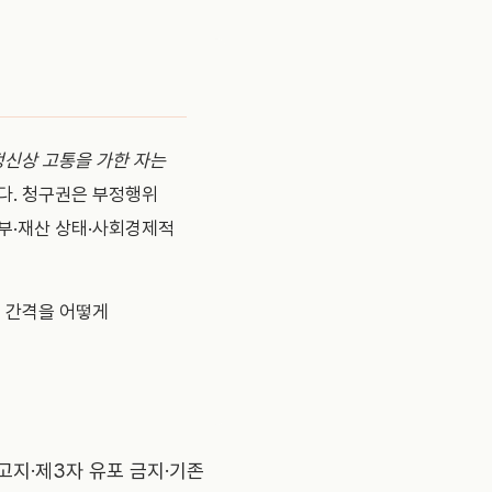
정신상 고통을 가한 자는
다. 청구권은 부정행위
존부·재산 상태·사회경제적
 간격을 어떻게
고지·제3자 유포 금지·기존