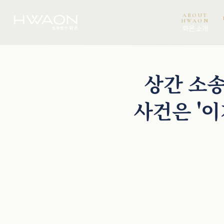
ABOUT
HWAON
화온 소개
오정환 · 대표변호사
상간 소송
사건은 '이