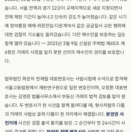
습니다. 서울 전역과 경기 12곳이 규제지역으로 새로 지정되면서
전매 제한 기간이 늘어나고 단속의 강도가 높아졌습니다. 같은 시기
에 청약통장 매매·위장전입·다운계약서 같은 공급질서 교란 행위에
대한 검찰의 기소율도 올라갔습니다. 다만 매수인을 보호하는 길도
함께 열려 있습니다 — 2021년 3월 9일 신설된 주택법 제65조 제
6항은 거래의 사정을 알지 못한 선의의 매수인의 권리를 보호합니
다.
법무법인 화온의 천재필 대표변호사는 사법시험에 수석으로 합격해
서울고등법원에서 재판연구원으로 일한 변호인이며, 오정환 대표변
호사는 김앤장 법률사무소에서 부동산 거래의 법적 검토를 맡아 왔
습니다. 두 변호사가 한 사건을 함께 들여다볼 때, 형사처벌의 다툼
과 거래의 사법상 효력 다툼이 한 자리에서 해결됩니다.
분양권 사
전거래
사건은 검찰 출석 통지를 받은 그 순간부터 첫 24시간이 사
건의 결과를 정합니다.
분양권 전매 변호사
를 선택할 때 가장 중요