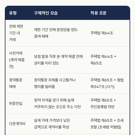
유형
구체적인 모습
적용 조문
전매 제한
제한 기간 안에 분양권을 양도·
기간 내
주택법 제64조
증여·매매
거래
사전거래
당첨 발표 직후 본 계약 체결 전에
주택법 제64조 +
(계약 체결
권리를 미리 양도
제65조
전)
청약통장
청약통장 자체를 사고팔거나
주택법 제65조 + 형법
매매
명의를 빌려줌
제347조 (사기)
청약 자격을 얻기 위해 실제
주택법 제65조 +
위장전입
거주하지 않는 곳으로 주소 이전
주민등록법 위반
실제 거래 가격보다 낮은
주택법 제65조 + 조세
다운계약서
금액으로 계약서를 작성
포탈 (조세범 처벌법)