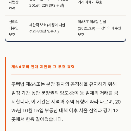
사법상
거래 자체가 무효
2016다229393 판결)
효력
선의의
제65조 제6항 신설
제한적 보호 (사정에 대한
매수인
(2021.3.9) — 선의의 매수인
선의·무과실 입증 시)
보호
보호
제64조의 전매 제한과 그 무효 효력
주택법 제64조는 분양 절차의 공정성을 유지하기 위해
일정 기간 동안 분양권의 양도·증여 등 일체의 거래를 금
지합니다. 이 기간은 지역과 주택 유형에 따라 다르며, 20
25년 10월 15일 부동산 대책 이후 서울 전역과 경기 12
곳에서 한층 길어졌습니다.