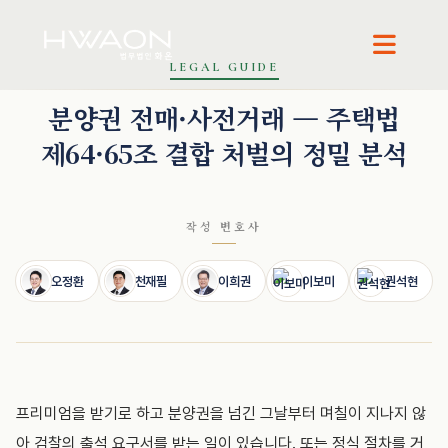
LEGAL GUIDE
오정환 · 대표변호사
천재필 · 대표변호사
이희권 · 고문변호사
이보미 · 파트너변호사
권석
분양권 전매·사전거래 — 주택법
제64·65조 결합 처벌의 정밀 분석
작성 변호사
오정환
천재필
이희권
이보미
권석현
프리미엄을 받기로 하고 분양권을 넘긴 그날부터 며칠이 지나지 않
아 검찰의 출석 요구서를 받는 일이 있습니다. 또는 정식 절차를 거