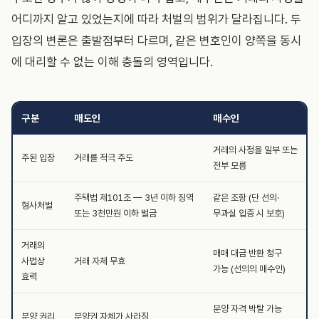
어디까지 알고 있었는지에 따라 처벌의 범위가 달라집니다. 두
입장의 변론은 출발점부터 다르며, 같은 변호인이 양쪽을 동시
에 대리할 수 없는 이해 충돌의 영역입니다.
구분
매도인
매수인
거래의 사정을 일부 또는
주된 입장
거래를 적극 주도
전부 모름
주택법 제101조 — 3년 이하 징역
같은 조항 (단 선의·
형사처벌
또는 3천만원 이하 벌금
무과실 입증 시 보호)
거래의
매매 대금 반환 청구
사법상
거래 자체 무효
가능 (선의의 매수인)
효력
분양 자격 박탈 가능
분양 권리
분양권 자체가 사라짐