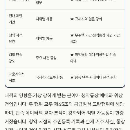
일부
전매 제한
지역별 차등
★ 규제지역 일괄 강화
기간
청약 자격
★ 무주택 기간·청약통장 가입 기간
지역별 차등
요건
강화
검찰 단속
★ 청약통장 매매·위장전입 단속
주요 사건 중심
강도
확대
다운계약서
국세청·국토부 합동
★ 합동 단속 + 데이터 분석 결합
적발
대책의 영향을 가장 강하게 받는 분야가 청약통장 매매와 위장
전입입니다. 두 행위 모두 제65조의 공급질서 교란행위에 해당
하며, 단속 데이터의 교차 분석이 강화되어 적발 가능성이 한층
커졌습니다. 청약 시점의 주민등록 기록과 실제 거주 사실, 통장