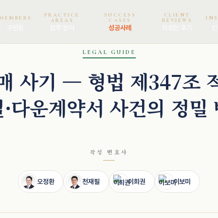
PRACTICE
SUCCESS
CLIENT
MEMBERS
IN
AREAS
CASES
REVIEWS
구성원
업무 분야
성공사례
의뢰인 후기
인
LEGAL GUIDE
 사기 — 형법 제347조 
·다운계약서 사건의 정밀
작성 변호사
오정환
천재필
이희권
이보미