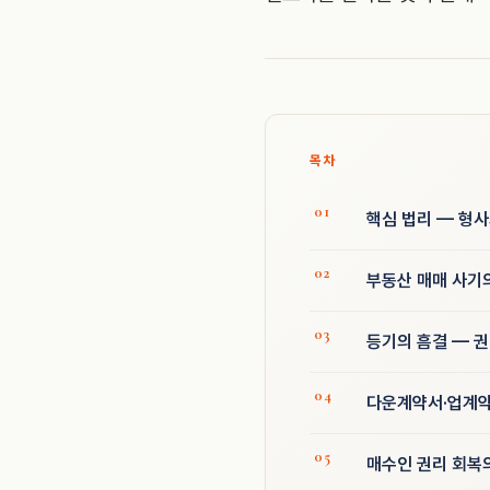
목차
핵심 법리 — 형
부동산 매매 사기
등기의 흠결 — 
다운계약서·업계약
매수인 권리 회복