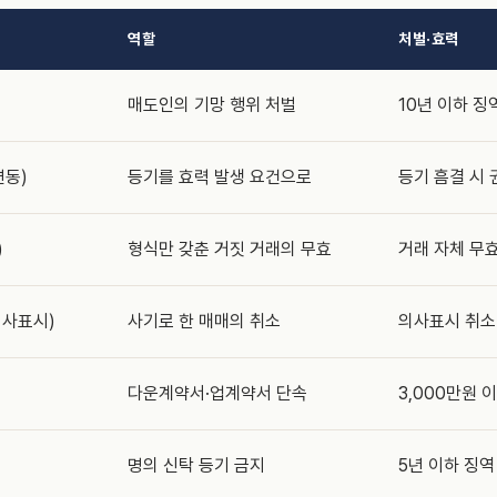
역할
처벌·효력
매도인의 기망 행위 처벌
10년 이하 징
변동)
등기를 효력 발생 요건으로
등기 흠결 시 
)
형식만 갖춘 거짓 거래의 무효
거래 자체 무
의사표시)
사기로 한 매매의 취소
의사표시 취소
다운계약서·업계약서 단속
3,000만원 
명의 신탁 등기 금지
5년 이하 징역