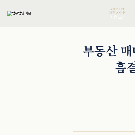
ABOUT
HWAON
화온 소개
오정환 · 대표변호사
천재필 · 대표변호사
이희권 · 고문변호사
이보미 · 파트너변호사
부동산 매매
흠결