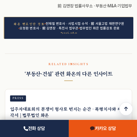
前 김앤장 법률사무소 · 부동산·M&A·기업법무
천재필 변호사 · 사법시험 수석 · 前 서울고법 재판연구원
화온 변호인단 검토
오정환 변호사 · 前 김앤장 · 특전사 법무관
법무법인 화온 법률검토 완료
2026.08.11
RELATED INSIGHTS
‘부동산·건설’ 관련 화온의 다른 인사이트
PRESS
입주자대표회의 분쟁이 형사로 번지는 순간 - 폭행치사와 싸움
각서 | 법무법인 화온
법무법인 화온 오정환 대표변호사가 입주자대표회의 분쟁이 형사로 번지는 구조와
전화 상담
카카오 상담
폭행치사·싸움 각서의 법적 경계, 예방의 출발점을 짚습니다.