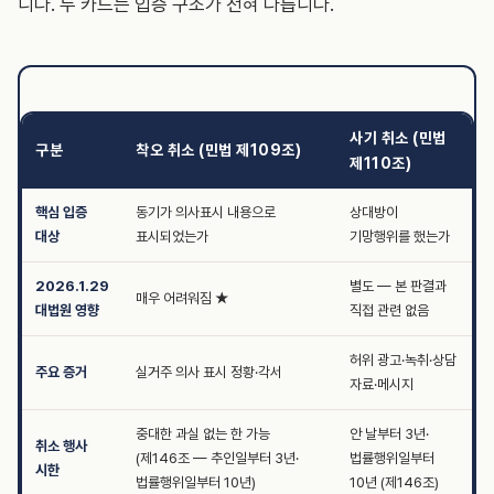
니다. 두 카드는 입증 구조가 전혀 다릅니다.
사기 취소 (민법
구분
착오 취소 (민법 제109조)
제110조)
핵심 입증
동기가 의사표시 내용으로
상대방이
대상
표시되었는가
기망행위를 했는가
2026.1.29
별도 — 본 판결과
매우 어려워짐 ★
대법원 영향
직접 관련 없음
허위 광고·녹취·상담
주요 증거
실거주 의사 표시 정황·각서
자료·메시지
중대한 과실 없는 한 가능
안 날부터 3년·
취소 행사
(제146조 — 추인일부터 3년·
법률행위일부터
시한
법률행위일부터 10년)
10년 (제146조)