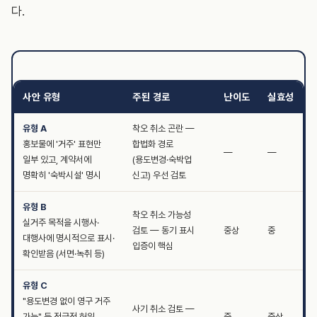
다.
사안 유형
주된 경로
난이도
실효성
유형 A
착오 취소 곤란 —
홍보물에 '거주' 표현만
합법화 경로
—
—
일부 있고, 계약서에
(용도변경·숙박업
명확히 '숙박시설' 명시
신고) 우선 검토
유형 B
착오 취소 가능성
실거주 목적을 시행사·
검토 — 동기 표시
중상
중
대행사에 명시적으로 표시·
입증이 핵심
확인받음 (서면·녹취 등)
유형 C
"용도변경 없이 영구 거주
사기 취소 검토 —
가능" 등 적극적 허위
중
중상