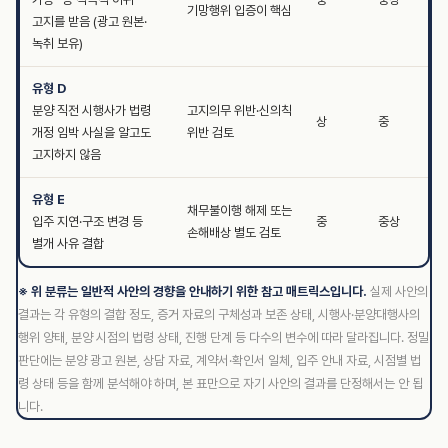
기망행위 입증이 핵심
고지를 받음 (광고 원본·
녹취 보유)
유형 D
분양 직전 시행사가 법령
고지의무 위반·신의칙
상
중
개정 임박 사실을 알고도
위반 검토
고지하지 않음
유형 E
채무불이행 해제 또는
입주 지연·구조 변경 등
중
중상
손해배상 별도 검토
별개 사유 결합
※ 위 분류는 일반적 사안의 경향을 안내하기 위한 참고 매트릭스입니다.
실제 사안의
결과는 각 유형의 결합 정도, 증거 자료의 구체성과 보존 상태, 시행사·분양대행사의
행위 양태, 분양 시점의 법령 상태, 진행 단계 등 다수의 변수에 따라 달라집니다. 정밀
판단에는 분양 광고 원본, 상담 자료, 계약서·확인서 일체, 입주 안내 자료, 시점별 법
령 상태 등을 함께 분석해야 하며, 본 표만으로 자기 사안의 결과를 단정해서는 안 됩
니다.