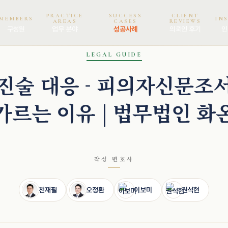
PRACTICE
SUCCESS
CLIENT
MEMBERS
IN
AREAS
CASES
REVIEWS
구성원
업무 분야
성공사례
의뢰인 후기
인
LEGAL GUIDE
진술 대응 - 피의자신문조
가르는 이유 | 법무법인 화
작성 변호사
천재필
오정환
이보미
권석현