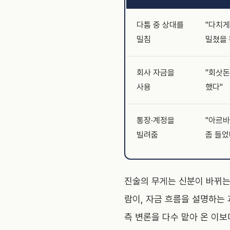
다툼 중 상대를
"다치게
밀침
밀쳤을 
회사 자금을
"회삿돈
사용
했다"
통장·계정을
"아르바
빌려줌
좀 들었
진술의 무게는 신분이 바뀌는
람이, 자금 흐름을 설명하는
측 변론을 다수 맡아 온 이