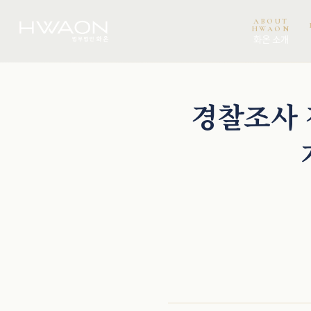
ABOUT
HWAON
화온 소개
천재필 · 대표변호사
오정환 · 대표변호사
이보미 · 파트너변호사
권석현 · 파트너변호사
경찰조사 