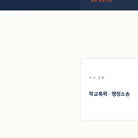
화온 변호인단
사건 유형
학교폭력 · 행정소송