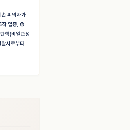
훼손 피의자가
조작 입증, ②
중 탄핵(비일관성
파경찰서로부터