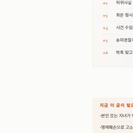
허위사실 
화온 형사
사건 수임
송파경찰서
학폭 맞고
지금 이 글이 필
본인 또는 자녀가
명예훼손으로 고소