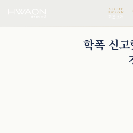
ABOUT
HWAON
화온 소개
오정환 · 대표변호사
천재필 · 대표변호사
권석현 · 파트너변호사
학폭 신고