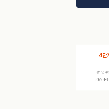
4단
구성요건 부
(다층 방어 