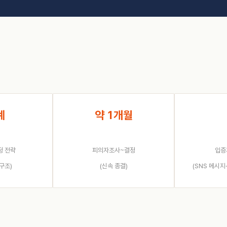
계
약 1개월
정 전략
피의자조사~결정
입증
구조)
(신속 종결)
(SNS 메시지