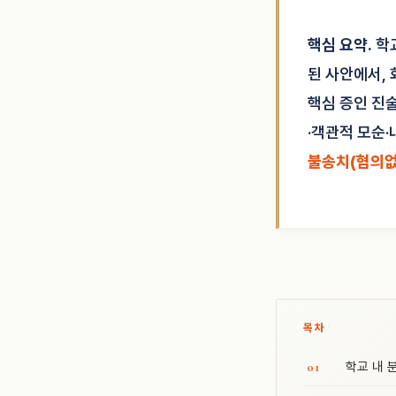
핵심 요약.
학
된 사안에서, 
핵심 증인 진
·객관적 모순·
불송치(혐의없
목차
학교 내 