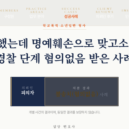
PRACTICE
SUCCESS
CLIENT
MEMBERS
IN
AREAS
CASES
REVIEWS
구성원
업무 분야
성공사례
의뢰인 후기
인
학교폭력·소년
일반 형사
했는데 명예훼손으로 맞고소
경찰 단계 혐의없음 받은 사
의뢰인
처분 결과
피의자
불송치(혐의없음)
사례
개별 사건의 결과이며, 동일한 결과를 보장하지 않습니다.
담당 변호사