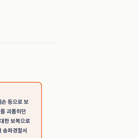
훼손 등으로 보
매를 괴롭히던
 대한 보복으로
해 송파경찰서