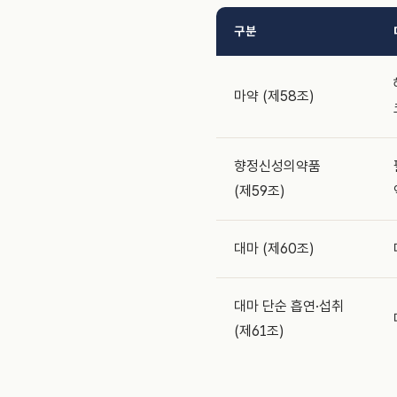
구분
마약 (제58조)
향정신성의약품
(제59조)
대마 (제60조)
대마 단순 흡연·섭취
(제61조)