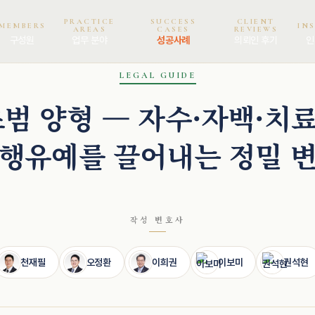
PRACTICE
SUCCESS
CLIENT
MEMBERS
IN
AREAS
CASES
REVIEWS
구성원
업무 분야
성공사례
의뢰인 후기
인
현 · 파트너변호사
LEGAL GUIDE
초범 양형 — 자수·자백·치
행유예를 끌어내는 정밀 
작성 변호사
천재필
오정환
이희권
이보미
권석현