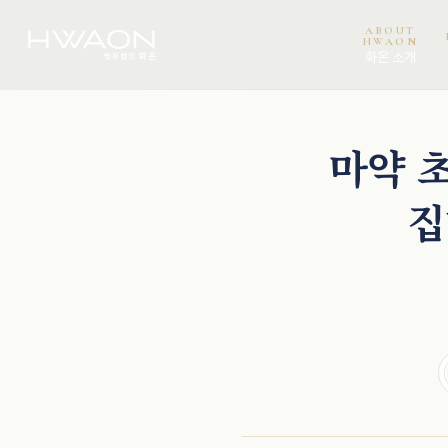
ABOUT
HWAON
화온 소개
천재필 · 대표변호사
오정환 · 대표변호사
이희권 · 고문변호사
이보미 · 파트너변호사
권석
마약 
집