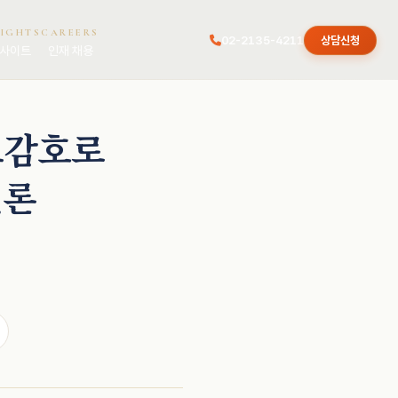
SIGHTS
CAREERS
02-2135-4211
상담신청
사이트
인재 채용
료감호로
변론