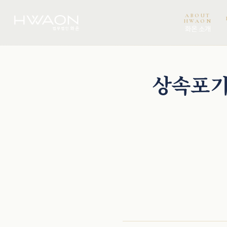
ABOUT
HWAON
화온 소개
천재필 · 대표변호사
오정환 · 대표변호사
이보미 · 파트너변호사
곽서진 · 변호사
상속포기