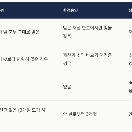
승인
한정승인
받은 재산 한도에서만 빚을
 빚 모두 그대로 받음
재
갚음
재산과 빚의 비교가 어려운
빚
 빚보다 명확히 많은 경우
경우
★
없음
신고 없음 (3개월 도과 시
안 날로부터 3개월
안