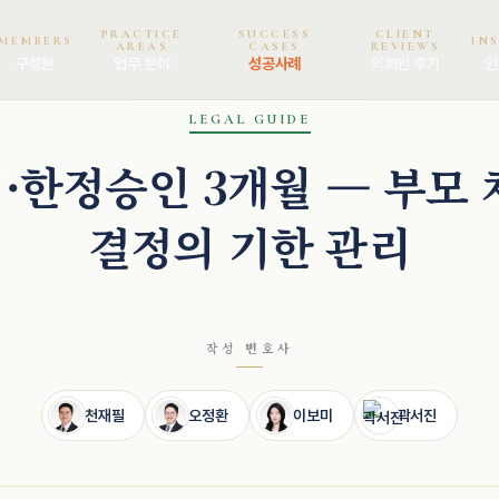
PRACTICE
SUCCESS
CLIENT
MEMBERS
IN
AREAS
CASES
REVIEWS
구성원
업무 분야
성공사례
의뢰인 후기
인
LEGAL GUIDE
·한정승인 3개월 — 부모 
결정의 기한 관리
작성 변호사
천재필
오정환
이보미
곽서진