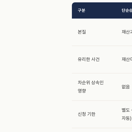
구분
단순
본질
재산과
유리한 사건
재산이
차순위 상속인
없음
영향
별도 
신청 기한
자동)