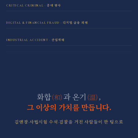
이혼·재산분할 전담센터
CRITICAL CRIMINAL · 중대 형사
성범죄 전담센터
민사소송 전담센터
DIGITAL & FINANCIAL FRAUD · 디지털·금융 피해
보이스피싱·리딩방 사기 피해 회복
음주운전 전담센터
학교폭력 전담센터
INDUSTRIAL ACCIDENT · 산업재해
산재 보상·손해배상
마약 전담센터
직장 분쟁 전담센터
조세형사 전담센터
군형사·군징계 전담센터
화합
과 온기
,
(和)
(溫)
그 이상의 가치를 만듭니다.
김앤장·사법시험 수석·검찰을 거친 사람들이 한 팀으로