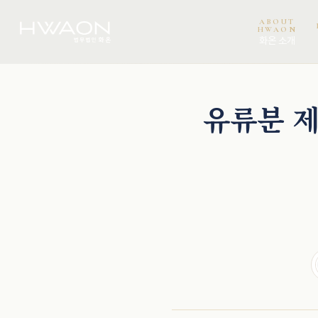
ABOUT
HWAON
화온 소개
이보미 · 파트너변호사
오정환 · 대표변호사
천재필 · 대표변호사
권석현 · 파트너변호사
유류분 제