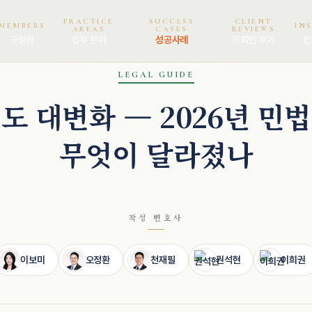
PRACTICE
SUCCESS
CLIENT
MEMBERS
IN
AREAS
CASES
REVIEWS
구성원
업무 분야
성공사례
의뢰인 후기
인
이희권 · 고문변호사
LEGAL GUIDE
도 대변화 — 2026년 민
무엇이 달라졌나
작성 변호사
이보미
오정환
천재필
권석현
이희권