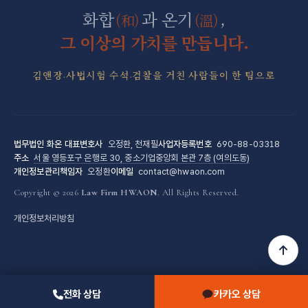
군형사·군징계 전담센터
화합
과 온기
,
(和)
(溫)
그 이상의 가치를 만듭니다.
김앤장·사법시험 수석·검찰을 거친 사람들이 한 팀으로
법무법인 화온
대표변호사
오정환, 천재필
사업자등록번호
690-88-03318
주소
서울 영등포구 은행로 30, 중소기업중앙회 본관 7층 (여의도동)
개인정보관리책임자
오정환
이메일
contact@hwaon.com
Copyright © 2026
Law Firm HWAON
. All Rights Reserved.
개인정보처리방침
전화 상담
카카오 상담