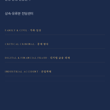
상속·유류분 전담센터
FAMILY & CIVIL · 가족·일상
이혼·재산분할 전담센터
CRITICAL CRIMINAL · 중대 형사
성범죄 전담센터
민사소송 전담센터
DIGITAL & FINANCIAL FRAUD · 디지털·금융 피해
보이스피싱·리딩방 사기 피해 회복
음주운전 전담센터
학교폭력 전담센터
INDUSTRIAL ACCIDENT · 산업재해
산재 보상·손해배상
마약 전담센터
직장 분쟁 전담센터
조세형사 전담센터