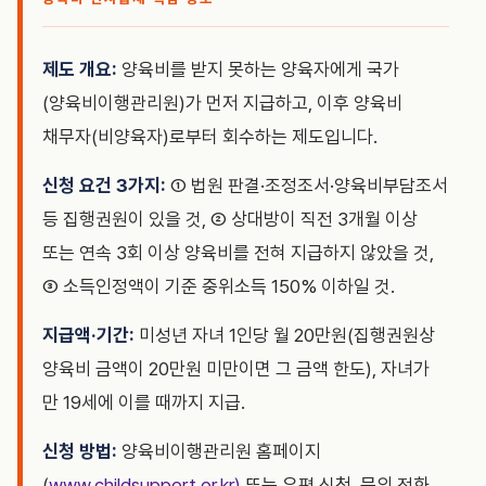
제도 개요:
양육비를 받지 못하는 양육자에게 국가
(양육비이행관리원)가 먼저 지급하고, 이후 양육비
채무자(비양육자)로부터 회수하는 제도입니다.
신청 요건 3가지:
① 법원 판결·조정조서·양육비부담조서
등 집행권원이 있을 것, ② 상대방이 직전 3개월 이상
또는 연속 3회 이상 양육비를 전혀 지급하지 않았을 것,
③ 소득인정액이 기준 중위소득 150% 이하일 것.
지급액·기간:
미성년 자녀 1인당 월 20만원(집행권원상
양육비 금액이 20만원 미만이면 그 금액 한도), 자녀가
만 19세에 이를 때까지 지급.
신청 방법:
양육비이행관리원 홈페이지
(
www.childsupport.or.kr)
또는 우편 신청. 문의 전화