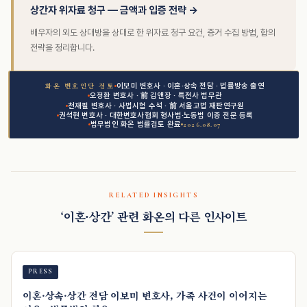
상간자 위자료 청구 — 금액과 입증 전략 →
배우자의 외도 상대방을 상대로 한 위자료 청구 요건, 증거 수집 방법, 합의
전략을 정리합니다.
이보미 변호사 · 이혼·상속 전담 · 법률방송 출연
화온 변호인단 검토
오정환 변호사 · 前 김앤장 · 특전사 법무관
천재필 변호사 · 사법시험 수석 · 前 서울고법 재판연구원
권석현 변호사 · 대한변호사협회 형사법·노동법 이중 전문 등록
법무법인 화온 법률검토 완료
2026.08.07
RELATED INSIGHTS
‘이혼·상간’ 관련 화온의 다른 인사이트
PRESS
이혼·상속·상간 전담 이보미 변호사, 가족 사건이 이어지는