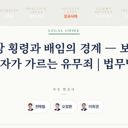
PRACTICE
SUCCESS
CLIENT
MEMBERS
IN
AREAS
CASES
REVIEWS
구성원
업무 분야
성공사례
의뢰인 후기
인
LEGAL GUIDE
 횡령과 배임의 경계 — 
자가 가르는 유무죄 | 법무
작성 변호사
천재필
오정환
이희권