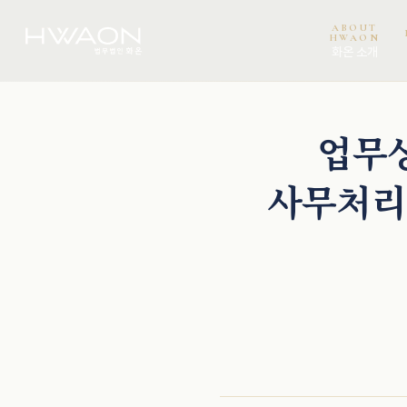
ABOUT
HWAON
화온 소개
천재필 · 대표변호사
오정환 · 대표변호사
이희권 · 고문변호사
업무상
사무처리