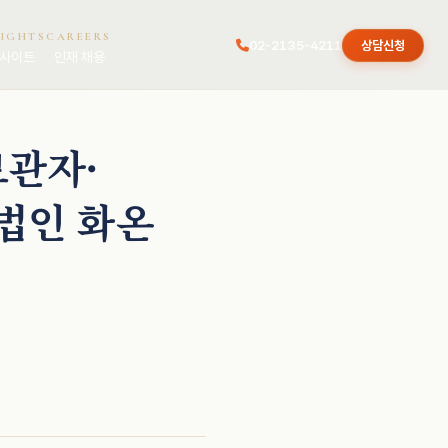
SIGHTS
CAREERS
02-2135-4211
상담신청
사이트
인재 채용
보관자·
법인 화온