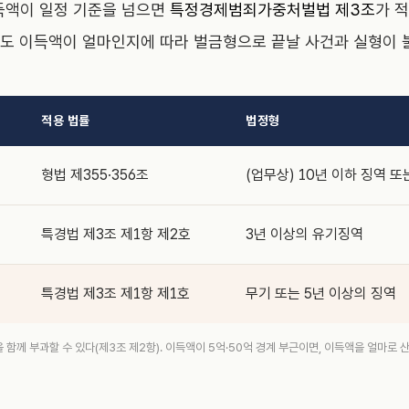
득액이 일정 기준을 넘으면
특정경제범죄가중처벌법 제3조
가 
도 이득액이 얼마인지에 따라 벌금형으로 끝날 사건과 실형이 
적용 법률
법정형
형법 제355·356조
(업무상) 10년 이하 징역 또
특경법 제3조 제1항 제2호
3년 이상의 유기징역
특경법 제3조 제1항 제1호
무기 또는 5년 이상의 징역
 함께 부과할 수 있다(제3조 제2항). 이득액이 5억·50억 경계 부근이면, 이득액을 얼마로