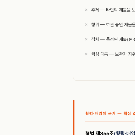
주체 — 타인의 재물을 
행위 — 보관 중인 재물
객체 — 특정된 재물(돈·
핵심 다툼 — 보관자 지
횡령·배임의 근거 — 핵심 
형법 제355조
(횡령·배임