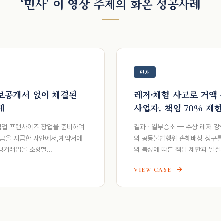
‘민사’ 이 영상 주제의 화온 성공사례
민사
정보공개서 없이 체결된
레저·체험 사고로 거액
례
사업자, 책임 70% 제
외식업 프랜차이즈 창업을 준비하며
결과 · 일부승소 — 수상 레저 
맹금을 지급한 사안에서,계약서에
의 공동불법행위 손해배상 청구를
가맹거래임을 조항별…
의 특성에 따른 책임 제한과 일
VIEW CASE