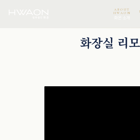
ABOUT
HWAON
화온 소개
이보미 · 파트너변호사
화장실 리모