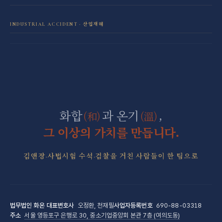
보이스피싱·리딩방 사기 피해 회복
음주운전 전담센터
학교폭력 전담센터
INDUSTRIAL ACCIDENT · 산업재해
산재 보상·손해배상
마약 전담센터
직장 분쟁 전담센터
조세형사 전담센터
군형사·군징계 전담센터
화합
과 온기
,
(和)
(溫)
그 이상의 가치를 만듭니다.
김앤장·사법시험 수석·검찰을 거친 사람들이 한 팀으로
법무법인 화온
대표변호사
오정환, 천재필
사업자등록번호
690-88-03318
주소
서울 영등포구 은행로 30, 중소기업중앙회 본관 7층 (여의도동)