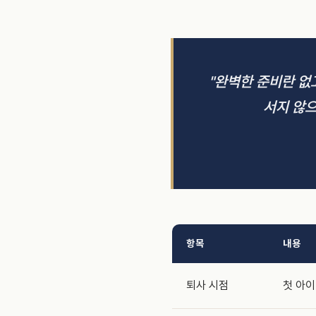
"완벽한 준비란 없
서지 않으
항목
내용
퇴사 시점
첫 아이