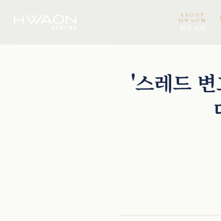
ABOUT
HWAON
화온 소개
오정환 · 대표변호사
'스레드 변