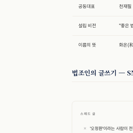
공동대표
천재필 
설립 비전
"좋은 
이름의 뜻
화온(和
법조인의 글쓰기 — S
스레드 글
'오정환'이라는 사람이 