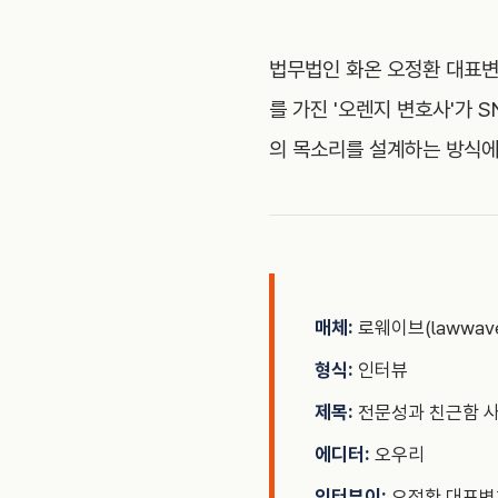
법무법인 화온 오정환 대표
를 가진 '오렌지 변호사'가 
의 목소리를 설계하는 방식에
매체:
로웨이브(lawwave.kr
형식:
인터뷰
제목:
전문성과 친근함 사
에디터:
오우리
인터뷰이:
오정환 대표변호