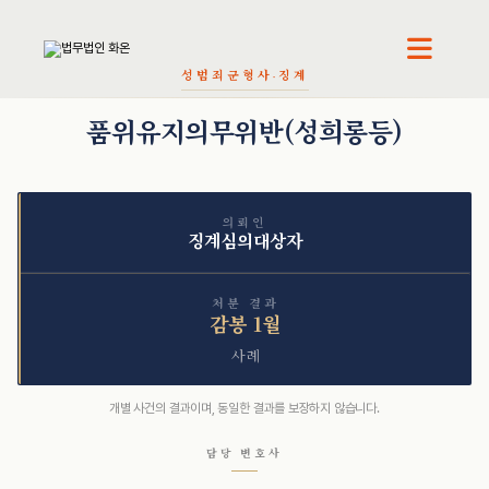
오정환 · 대표변호사
천재필 · 대표변호사
성범죄
군형사·징계
품위유지의무위반(성희롱등)
의뢰인
징계심의대상자
처분 결과
감봉 1월
사례
개별 사건의 결과이며, 동일한 결과를 보장하지 않습니다.
담당 변호사