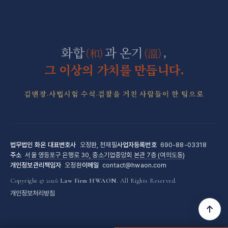
직장 분쟁 전담센터
조세형사 전담센터
화합
과 온기
,
(和)
(溫)
군형사·군징계 전담센터
그 이상의 가치를 만듭니다.
김앤장·사법시험 수석·검찰을 거친 사람들이 한 팀으로
법무법인 화온
대표변호사
오정환, 천재필
사업자등록번호
690-88-03318
주소
서울 영등포구 은행로 30, 중소기업중앙회 본관 7층 (여의도동)
개인정보관리책임자
오정환
이메일
contact@hwaon.com
Copyright © 2026
Law Firm HWAON
. All Rights Reserved.
개인정보처리방침