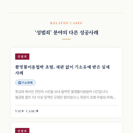
RELATED CASES
‘성범죄’ 분야의 다른 성공사례
성범죄
촬영물이용협박 초범, 재판 없이 기소유예 받은 실제
사례
기소유예
홧김에 헤어진 연인의 사진을 보내 협박한 촬영물이용협박 사건입니다.
벌금형 없이 1년 이상 징역만 규정된 혐의였으나, 화온이 초범·우발성·피해
회복·재범방지 노력을 8축으로 구조화…
VIEW CASE
성범죄