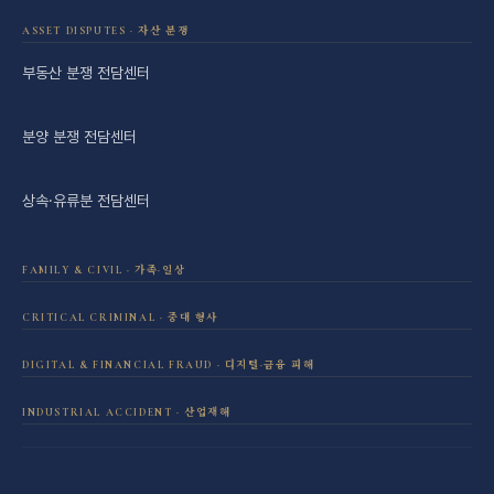
ASSET DISPUTES · 자산 분쟁
부동산 분쟁 전담센터
분양 분쟁 전담센터
상속·유류분 전담센터
FAMILY & CIVIL · 가족·일상
이혼·재산분할 전담센터
CRITICAL CRIMINAL · 중대 형사
성범죄 전담센터
DIGITAL & FINANCIAL FRAUD · 디지털·금융 피해
민사소송 전담센터
보이스피싱·리딩방 사기 피해 회복
INDUSTRIAL ACCIDENT · 산업재해
음주운전 전담센터
학교폭력 전담센터
산재 보상·손해배상
마약 전담센터