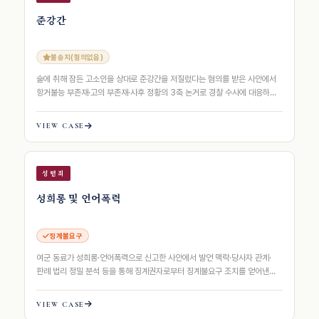
준강간
불송치(혐의없음)
술에 취해 잠든 고소인을 상대로 준강간을 저질렀다는 혐의를 받은 사안에서
항거불능 부존재·고의 부존재·사후 정황의 3축 논거로 경찰 수사에 대응하여
불송치(혐의없음) 처분을 받아낸…
VIEW CASE
성범죄
성희롱 및 언어폭력
징계불요구
여군 동료가 성희롱·언어폭력으로 신고한 사안에서 발언 맥락·당사자 관계·
판례 법리 정밀 분석 등을 통해 징계권자로부터 징계불요구 조치를 얻어낸
사례동료가 성희롱·언어폭력으로 신고한…
VIEW CASE