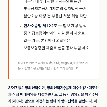
다툼의 대상에 관한 가처분으로 본건
부동산처분금지가처분의 절차법적 근거.
본안소송 확정 전 부동산 처분 위험 차단.
민사소송법 제122조
— 담보 제공 방식
중 지급보증위탁계약 체결 문서 제출로
갈음 가능. 본건에서 의뢰인은
보증보험증권 제출로 현금 공탁 부담 해소.
※ 법조문 원문은 국가법령정보센터(law.go.kr)에서 확인 가
능. 사건별 적용 범위는 개별 사안에 따라 달라집니다.
3자간 등기명의신탁이란, 명의신탁자(실제 매수인)가 매도인
과 직접 매매계약을 체결하면서도 그 등기 명의만을 명의수탁
자(제3자) 앞으로 이전하는 형태의 명의신탁을 말합니다.
이