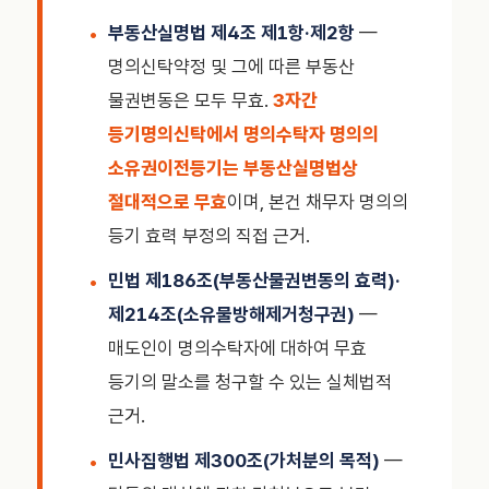
부동산실명법 제4조 제1항·제2항
—
명의신탁약정 및 그에 따른 부동산
물권변동은 모두 무효.
3자간
등기명의신탁에서 명의수탁자 명의의
소유권이전등기는 부동산실명법상
절대적으로 무효
이며, 본건 채무자 명의의
등기 효력 부정의 직접 근거.
민법 제186조(부동산물권변동의 효력)·
제214조(소유물방해제거청구권)
—
매도인이 명의수탁자에 대하여 무효
등기의 말소를 청구할 수 있는 실체법적
근거.
민사집행법 제300조(가처분의 목적)
—