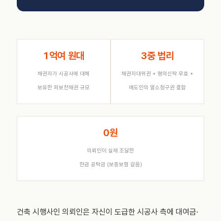
1억여 원대
3중 법리
채권자가 시공사에 대해
채권자대위권 + 명의신탁 무효 +
보유한 피보전채권 규모
매도인의 말소청구권 결합
0원
의뢰인이 실제 조달한
현금 공탁금 (보증보험 갈음)
건축 시행사인 의뢰인은 자신이 도급한 시공사 측에 대여금·