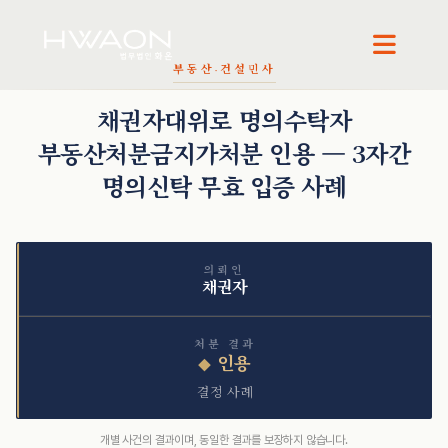
부동산·건설
민사
천재필 · 대표변호사
오정환 · 대표변호사
곽서진 · 변호사
채권자대위로 명의수탁자
부동산처분금지가처분 인용 — 3자간
명의신탁 무효 입증 사례
의뢰인
채권자
처분 결과
인용
◆
결정 사례
개별 사건의 결과이며, 동일한 결과를 보장하지 않습니다.