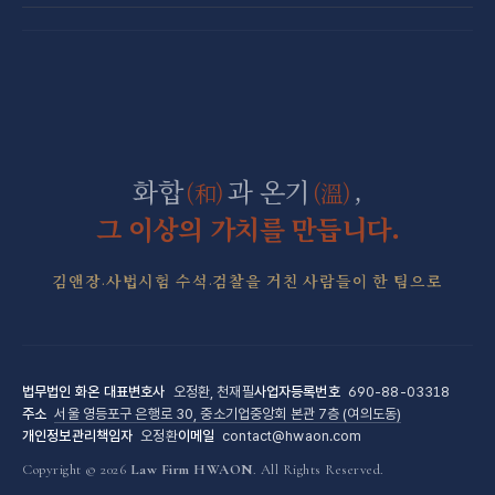
산재 보상·손해배상
마약 전담센터
직장 분쟁 전담센터
조세형사 전담센터
군형사·군징계 전담센터
화합
과 온기
,
(和)
(溫)
그 이상의 가치를 만듭니다.
김앤장·사법시험 수석·검찰을 거친 사람들이 한 팀으로
법무법인 화온
대표변호사
오정환, 천재필
사업자등록번호
690-88-03318
주소
서울 영등포구 은행로 30, 중소기업중앙회 본관 7층 (여의도동)
개인정보관리책임자
오정환
이메일
contact@hwaon.com
Copyright © 2026
Law Firm HWAON
. All Rights Reserved.