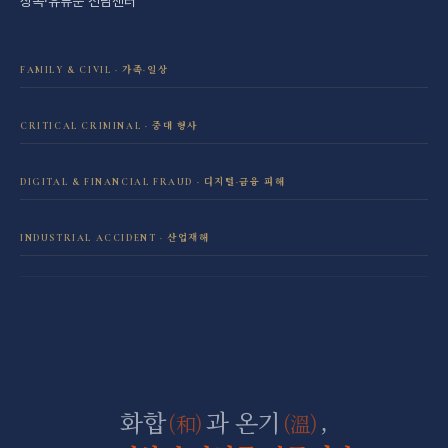
상속·유류분 전담센터
FAMILY & CIVIL · 가족·일상
이혼·재산분할 전담센터
CRITICAL CRIMINAL · 중대 형사
성범죄 전담센터
민사소송 전담센터
DIGITAL & FINANCIAL FRAUD · 디지털·금융 피해
보이스피싱·리딩방 사기 피해 회복
음주운전 전담센터
학교폭력 전담센터
INDUSTRIAL ACCIDENT · 산업재해
산재 보상·손해배상
마약 전담센터
직장 분쟁 전담센터
조세형사 전담센터
군형사·군징계 전담센터
화합
과 온기
,
(和)
(溫)