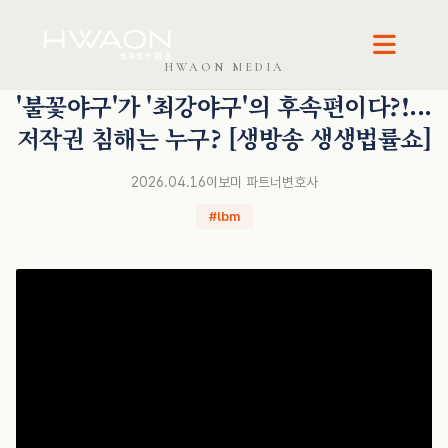
이보미 · 파트너변호사
HWAON MEDIA
'불꽃야구'가 '최강야구'의 후속편이다?!...
저작권 침해는 누구? [생방송 생생법률쇼]
2026.04.16
이보미 파트너변호사
#lbm