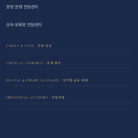
분양 분쟁 전담센터
상속·유류분 전담센터
FAMILY & CIVIL · 가족·일상
이혼·재산분할 전담센터
CRITICAL CRIMINAL · 중대 형사
성범죄 전담센터
민사소송 전담센터
DIGITAL & FINANCIAL FRAUD · 디지털·금융 피해
보이스피싱·리딩방 사기 피해 회복
음주운전 전담센터
학교폭력 전담센터
INDUSTRIAL ACCIDENT · 산업재해
산재 보상·손해배상
마약 전담센터
직장 분쟁 전담센터
조세형사 전담센터