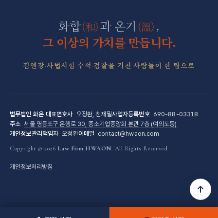
군형사·군징계 전담센터
화합
과 온기
,
(和)
(溫)
그 이상의 가치를 만듭니다.
김앤장·사법시험 수석·검찰을 거친 사람들이 한 팀으로
법무법인 화온
대표변호사
오정환, 천재필
사업자등록번호
690-88-03318
주소
서울 영등포구 은행로 30, 중소기업중앙회 본관 7층 (여의도동)
개인정보관리책임자
오정환
이메일
contact@hwaon.com
Copyright © 2026
Law Firm HWAON
. All Rights Reserved.
개인정보처리방침