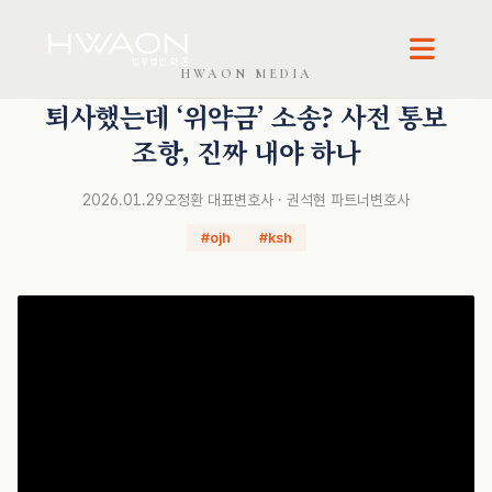
오정환 · 대표변호사
권석현 · 파트너변호사
HWAON MEDIA
퇴사했는데 ‘위약금’ 소송? 사전 통보
조항, 진짜 내야 하나
2026.01.29
오정환 대표변호사 · 권석현 파트너변호사
#ojh
#ksh