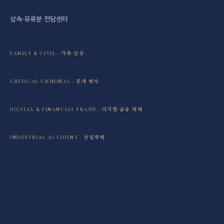
상속·유류분 전담센터
FAMILY & CIVIL · 가족·일상
이혼·재산분할 전담센터
CRITICAL CRIMINAL · 중대 형사
성범죄 전담센터
민사소송 전담센터
DIGITAL & FINANCIAL FRAUD · 디지털·금융 피해
보이스피싱·리딩방 사기 피해 회복
음주운전 전담센터
학교폭력 전담센터
INDUSTRIAL ACCIDENT · 산업재해
산재 보상·손해배상
마약 전담센터
직장 분쟁 전담센터
조세형사 전담센터
군형사·군징계 전담센터