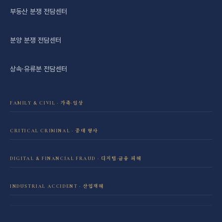
부동산 분쟁 전담센터
분양 분쟁 전담센터
상속·유류분 전담센터
FAMILY & CIVIL · 가족·일상
이혼·재산분할 전담센터
CRITICAL CRIMINAL · 중대 형사
성범죄 전담센터
민사소송 전담센터
DIGITAL & FINANCIAL FRAUD · 디지털·금융 피해
보이스피싱·리딩방 사기 피해 회복
음주운전 전담센터
학교폭력 전담센터
INDUSTRIAL ACCIDENT · 산업재해
산재 보상·손해배상
마약 전담센터
직장 분쟁 전담센터