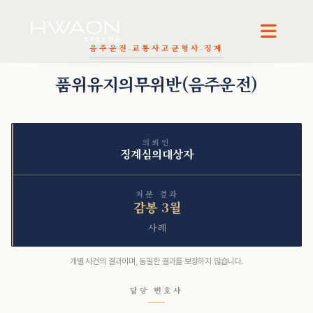
음주운전·교통사고
군형사·징계
오정환 · 대표변호사
천재필 · 대표변호사
품위유지의무위반(음주운전)
의뢰인
징계심의대상자
처분 결과
감봉 3월
사례
개별 사건의 결과이며, 동일한 결과를 보장하지 않습니다.
담당 변호사