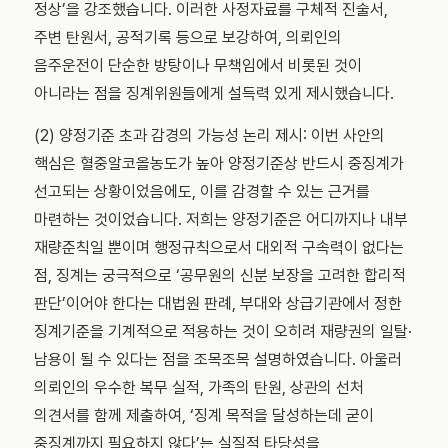
정상’을 강조했습니다. 이러한 사정자료를 구체적 진술서,
주변 탄원서, 공적기록 등으로 보강하여, 의뢰인의
음주운전이 단순한 방탕이나 무책임에서 비롯된 것이
아니라는 점을 징계위원들에게 설득력 있게 제시했습니다.
(2) 양정기준 초과 감경의 가능성 논리 제시: 이번 사안의
핵심은 혈중알코올농도가 높아 양정기준상 반드시 중징계가
선고되는 상황이었음에도, 이를 감경할 수 있는 근거를
마련하는 것이었습니다. 저희는 양정기준은 어디까지나 내부
재량준칙일 뿐이며 행정규칙으로서 대외적 구속력이 없다는
점, 징계는 궁극적으로 ‘공무원의 신분 보장을 고려한 합리적
판단’이어야 한다는 대법원 판례, 부대와 상급기관에서 정한
징계기준을 기계적으로 적용하는 것이 오히려 재량권의 일탈·
남용이 될 수 있다는 점을 조목조목 설명하였습니다. 아울러
의뢰인의 우수한 복무 실적, 가족의 탄원, 상관의 선처
의견서를 함께 제출하여, ‘징계 목적을 달성하는데 굳이
중징계까지 필요하지 않다’는 실질적 타당성을