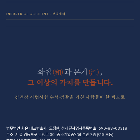
보이스피싱·리딩방 사기 피해 회복
음주운전 전담센터
학교폭력 전담센터
INDUSTRIAL ACCIDENT · 산업재해
산재 보상·손해배상
마약 전담센터
직장 분쟁 전담센터
조세형사 전담센터
군형사·군징계 전담센터
화합
과 온기
,
(和)
(溫)
그 이상의 가치를 만듭니다.
김앤장·사법시험 수석·검찰을 거친 사람들이 한 팀으로
법무법인 화온
대표변호사
오정환, 천재필
사업자등록번호
690-88-03318
주소
서울 영등포구 은행로 30, 중소기업중앙회 본관 7층 (여의도동)