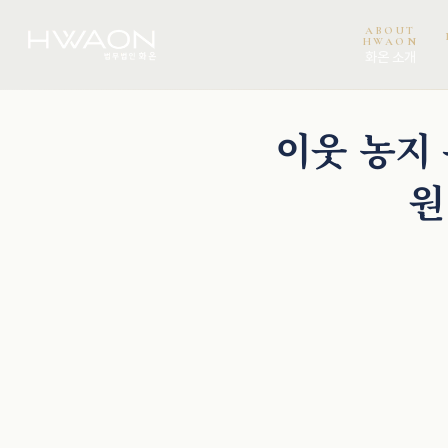
ABOUT
HWAON
화온 소개
천재필 · 대표변호사
오정환 · 대표변호사
곽서진 · 변호사
이웃 농지 
원