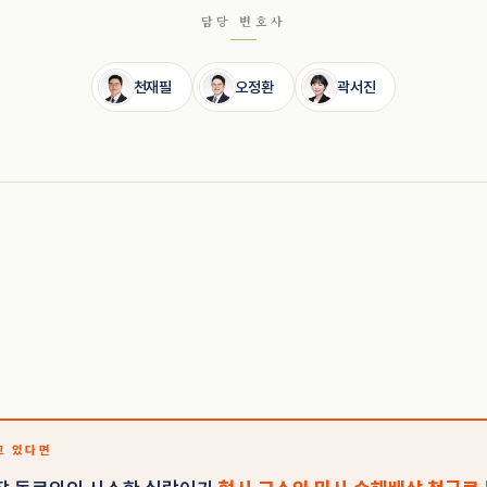
담당 변호사
천재필
오정환
곽서진
고 있다면