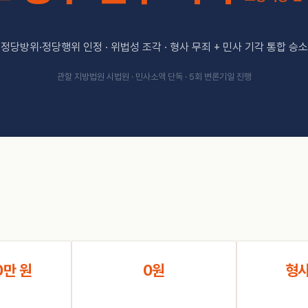
정당방위·정당행위 인정 · 위법성 조각 · 형사 무죄 + 민사 기각 통합 승소
관할 지방법원 시법원 · 민사소액 단독 · 5회 변론기일 진행
0만 원
0원
형사