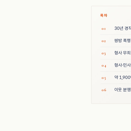
목차
30년 경
쌍방 폭행
형사 무죄
형사·민사
약 1,9
이웃 분쟁