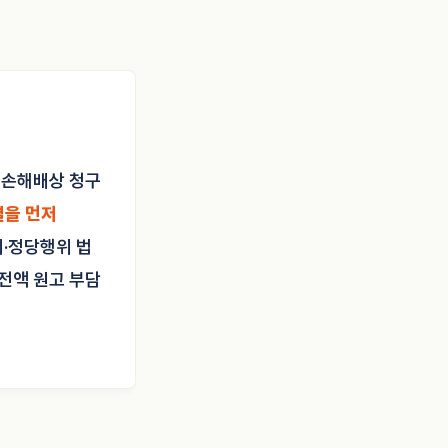
원 손해배상 청구
결을 먼저
위·정당행위 법
 전액 원고 부담