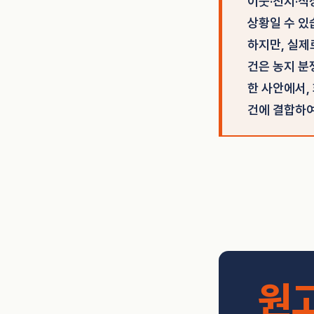
이웃·친지·직
상황일 수 있
하지만, 실제
건은 농지 분
한 사안에서,
건에 결합하
원고