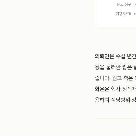
원고 청구금
(기왕치료비 +
의뢰인은 수십 년간
용을 둘러싼 짧은 
습니다. 원고 측은
화온은 형사 정식재
용하여 정당방위·정