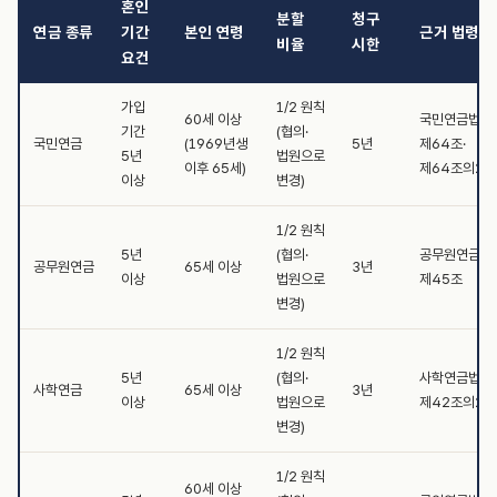
혼인
분할
청구
연금 종류
기간
본인 연령
근거 법령
비율
시한
요건
가입
1/2 원칙
60세 이상
국민연금법
기간
(협의·
국민연금
(1969년생
5년
제64조·
5년
법원으로
이후 65세)
제64조의2
이상
변경)
1/2 원칙
5년
(협의·
공무원연금법
공무원연금
65세 이상
3년
이상
법원으로
제45조
변경)
1/2 원칙
5년
(협의·
사학연금법
사학연금
65세 이상
3년
이상
법원으로
제42조의2
변경)
1/2 원칙
60세 이상