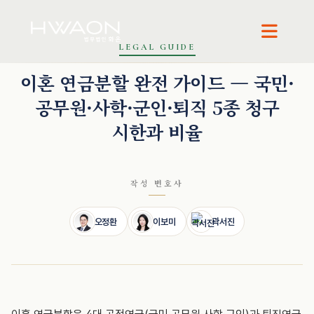
LEGAL GUIDE
오정환 · 대표변호사
이보미 · 파트너변호사
곽서진 · 변호사
이혼 연금분할 완전 가이드 — 국민·
공무원·사학·군인·퇴직 5종 청구
시한과 비율
작성 변호사
오정환
이보미
곽서진