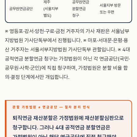
제주
공무원연금
서울지부 방문
공무원연금공단
(서울지부
분할연금
또는 우편
별도)
청구
※ 영등포·강서·양천·구로·금천 거주자의 가사 재판은 서울남부
지방법원 가사단독부에서 진행됩니다. ※ 마포·서대문·은평·용
산 거주자는 서울서부지방법원 가사단독부 관할입니다. ※ 4대
공적연금 분할연금 청구는 가정법원이 아닌 각 연금공단(국민·
공무원·사학·군인)에 직접 청구하며, 가정법원은 분할 비율 합
의·결정 단계에서만 개입합니다.
관할 가정법원 ≠ 연금공단 — 절차 분리 인식
퇴직연금 재산분할은 가정법원에 재산분할심판으로
청구합니다. 그러나 4대 공적연금 분할연금은
가정법원이 아닌 해당 연금공단에 직접 청구해야