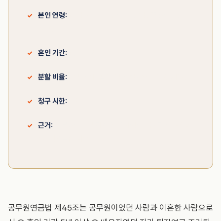
본인 연령:
65세 이상 (군인연금 60세, 출생연도별
상향)
혼인 기간:
5년 이상
분할 비율:
1/2 원칙 (협의·법원 결정으로 변경 가능)
청구 시한:
3년
근거:
공무원연금법 제45조 / 사학연금법 제42조의2
/ 군인연금법 제22조
공무원연금법 제45조는 공무원이었던 사람과 이혼한 사람으로