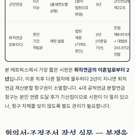
5년
(협의·
군인연금법
군인연금
(출생연도별
3년
이상
법원으로
제22조
상향)
변경)
민법
법원
혼인
2년
제839조의2
퇴직연금
재량
기간
제한 없음
(이혼일
+ 대법원
(DB·DC)
(기여도
적립분
기산)
2013므225
판단)
전합
본 매트릭스에서 가장 짧은 시한은
퇴직연금의 이혼일로부터 2
년
입니다. 이혼 직후 다른 절차에 몰두하다 2년이 지나면 퇴직
연금 재산분할 청구권이 소멸합니다. 4대 공적연금 분할연금
청구는 본인 연령 도달 후가 기산점이므로 시한이 더 멀리 있으
나, 청구 자체를 잊지 않도록 별도 관리가 필요합니다.
협의서·조정조서 작성 실무 — 분쟁을