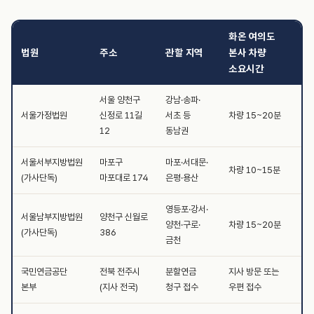
화온 여의도
법원
주소
관할 지역
본사 차량
소요시간
서울 양천구
강남·송파·
서울가정법원
신정로 11길
서초 등
차량 15~20분
12
동남권
서울서부지방법원
마포구
마포·서대문·
차량 10~15분
(가사단독)
마포대로 174
은평·용산
영등포·강서·
서울남부지방법원
양천구 신월로
양천·구로·
차량 15~20분
(가사단독)
386
금천
국민연금공단
전북 전주시
분할연금
지사 방문 또는
본부
(지사 전국)
청구 접수
우편 접수