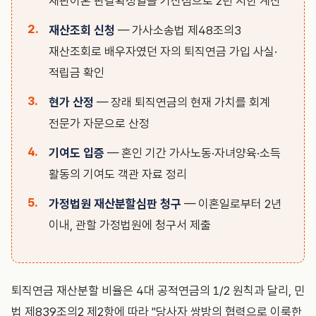
재판이혼 판결확정일을 기산점으로 2년 시한 계산
재산조회 신청
— 가사소송법 제48조의3
재산조회로 배우자였던 자의 퇴직연금 가입 사실·
적립금 확인
현가 산정
— 장래 퇴직연금의 현재 가치를 회계
전문가 자문으로 산정
기여도 입증
— 혼인 기간 가사노동·자녀양육·소득
활동의 기여도 객관 자료 정리
가정법원 재산분할심판 청구
— 이혼일로부터 2년
이내, 관할 가정법원에 청구서 제출
퇴직연금 재산분할 비율은 4대 공적연금의 1/2 원칙과 달리, 민
법 제839조의2 제2항에 따라 "당사자 쌍방의 협력으로 이룩한