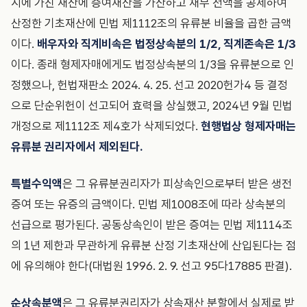
시에 가진 재산에 증여재산을 가산하고 채무 전액을 공제하여
산정한 기초재산에 민법 제1112조의 유류분 비율을 곱한 금액
이다.
배우자와 직계비속은 법정상속분의 1/2, 직계존속은 1/3
이다. 종래 형제자매에게도 법정상속분의 1/3을 유류분으로 인
정했으나, 헌법재판소 2024. 4. 25. 선고 2020헌가4 등 결정
으로 단순위헌이 선고되어 효력을 상실했고, 2024년 9월 민법
개정으로 제1112조 제4호가 삭제되었다.
현행법상 형제자매는
유류분 권리자에서 제외된다.
특별수익액
은 그 유류분권리자가 피상속인으로부터 받은 생전
증여 또는 유증의 금액이다. 민법 제1008조에 따라 상속분의
선급으로 평가된다. 공동상속인이 받은 증여는 민법 제1114조
의 1년 제한과 무관하게 유류분 산정 기초재산에 산입된다는 점
에 유의해야 한다(대법원 1996. 2. 9. 선고 95다17885 판결).
순상속분액
은 그 유류분권리자가 상속재산 분할에서 실제로 받