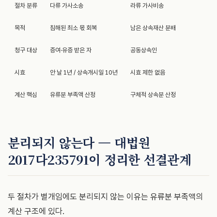
절차 분류
다류 가사소송
라류 가사비송
목적
침해된 최소 몫 회복
남은 상속재산 분배
청구 대상
증여·유증 받은 자
공동상속인
시효
안 날 1년 / 상속개시일 10년
시효 제한 없음
계산 핵심
유류분 부족액 산정
구체적 상속분 산정
분리되지 않는다 — 대법원
2017다235791이 정리한 선결관계
두 절차가 별개임에도 분리되지 않는 이유는 유류분 부족액의
계산 구조에 있다.