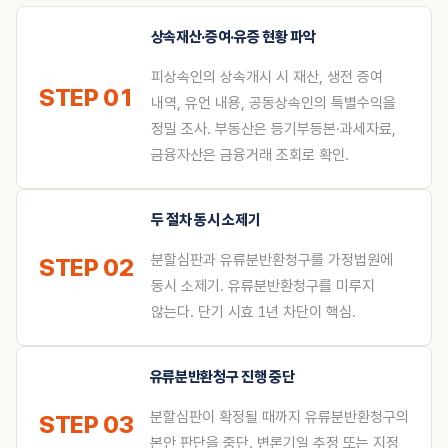
상속재산·증여·유증 현황 파악
피상속인의 상속개시 시 재산, 생전 증여
STEP 01
내역, 유언 내용, 공동상속인의 특별수익을
정밀 조사. 부동산은 등기부등본·과세자료,
금융자산은 금융거래 조회로 확인.
두 절차 동시 소제기
분할심판과 유류분반환청구를 가정법원에
STEP 02
동시 소제기. 유류분반환청구를 미루지
않는다. 단기 시효 1년 차단이 핵심.
유류분반환청구 진행 중단
분할심판이 확정될 때까지 유류분반환청구의
STEP 03
본안 판단을 중단. 변론기일 추정 또는 지정