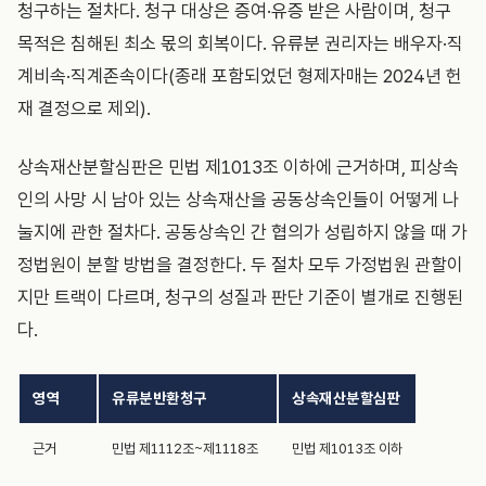
청구하는 절차다. 청구 대상은 증여·유증 받은 사람이며, 청구
목적은 침해된 최소 몫의 회복이다. 유류분 권리자는 배우자·직
계비속·직계존속이다(종래 포함되었던 형제자매는 2024년 헌
재 결정으로 제외).
상속재산분할심판은 민법 제1013조 이하에 근거하며, 피상속
인의 사망 시 남아 있는 상속재산을 공동상속인들이 어떻게 나
눌지에 관한 절차다. 공동상속인 간 협의가 성립하지 않을 때 가
정법원이 분할 방법을 결정한다. 두 절차 모두 가정법원 관할이
지만 트랙이 다르며, 청구의 성질과 판단 기준이 별개로 진행된
다.
영역
유류분반환청구
상속재산분할심판
근거
민법 제1112조~제1118조
민법 제1013조 이하