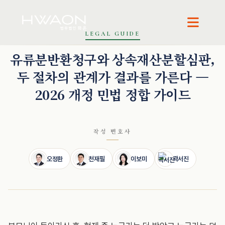
LEGAL GUIDE
오정환 · 대표변호사
천재필 · 대표변호사
이보미 · 파트너변호사
곽서진 · 변호사
유류분반환청구와 상속재산분할심판,
두 절차의 관계가 결과를 가른다 —
2026 개정 민법 정합 가이드
작성 변호사
오정환
천재필
이보미
곽서진