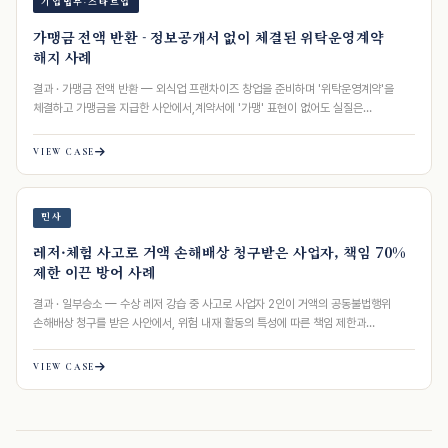
기업법무·스타트업
가맹금 전액 반환 - 정보공개서 없이 체결된 위탁운영계약
해지 사례
결과 · 가맹금 전액 반환 — 외식업 프랜차이즈 창업을 준비하며 '위탁운영계약'을
체결하고 가맹금을 지급한 사안에서,계약서에 '가맹' 표현이 없어도 실질은
가맹거래임을 조항별…
VIEW CASE
민사
레저·체험 사고로 거액 손해배상 청구받은 사업자, 책임 70%
제한 이끈 방어 사례
결과 · 일부승소 — 수상 레저 강습 중 사고로 사업자 2인이 거액의 공동불법행위
손해배상 청구를 받은 사안에서, 위험 내재 활동의 특성에 따른 책임 제한과
일실수입…
VIEW CASE