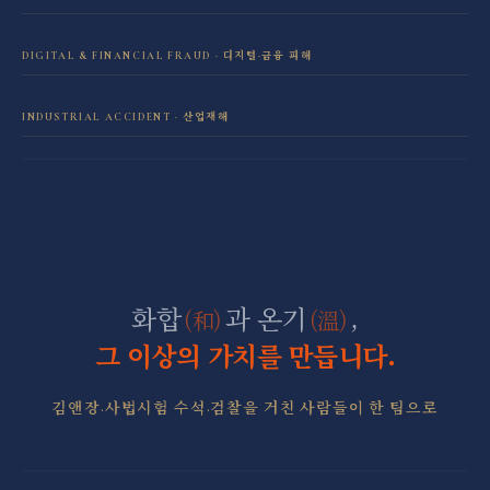
성범죄 전담센터
민사소송 전담센터
DIGITAL & FINANCIAL FRAUD · 디지털·금융 피해
보이스피싱·리딩방 사기 피해 회복
음주운전 전담센터
학교폭력 전담센터
INDUSTRIAL ACCIDENT · 산업재해
산재 보상·손해배상
마약 전담센터
직장 분쟁 전담센터
조세형사 전담센터
군형사·군징계 전담센터
화합
과 온기
,
(和)
(溫)
그 이상의 가치를 만듭니다.
김앤장·사법시험 수석·검찰을 거친 사람들이 한 팀으로