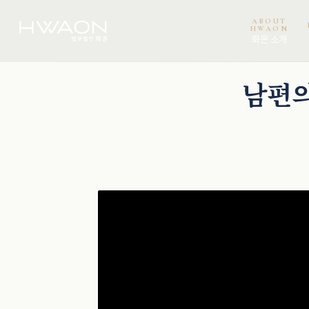
ABOUT
HWAON
화온 소개
이보미 · 파트너변호사
남편의