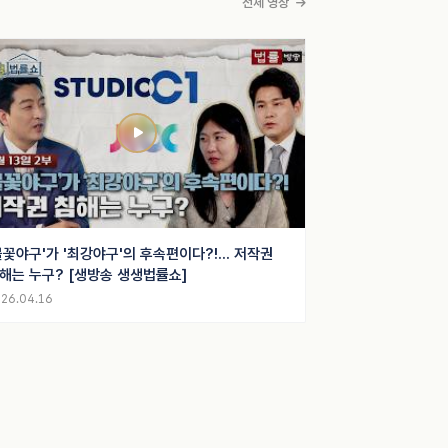
전체 영상
불꽃야구'가 '최강야구'의 후속편이다?!... 저작권
해는 누구? [생방송 생생법률쇼]
26.04.16