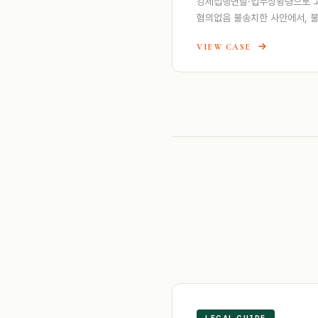
강제집행면탈·업무상횡령으로 고
혐의없음 불송치한 사안에서, 
VIEW CASE
LEGAL GUIDE