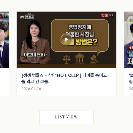
[생생 법률쇼 - 상담 HOT CLIP ] 나이를 속이고
'
술 먹고 간 그들...
침
2026.04.16
20
LIST VIEW