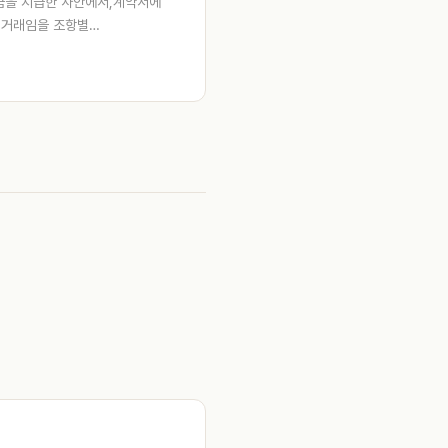
금을 지급한 사안에서,계약서에
가맹거래임을 조항별…