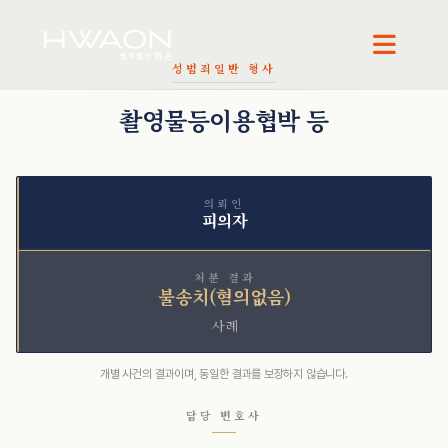
성범죄
일반 형사
오정환 · 대표변호사
천재필 · 대표변호사
권석현 · 파트너변호사
촬영물등이용협박 등
의뢰인
피의자
처분 결과
불송치(혐의없음)
사례
개별 사건의 결과이며, 동일한 결과를 보장하지 않습니다.
담당 변호사