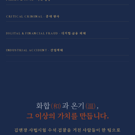
이혼·재산분할 전담센터
CRITICAL CRIMINAL · 중대 형사
성범죄 전담센터
민사소송 전담센터
DIGITAL & FINANCIAL FRAUD · 디지털·금융 피해
보이스피싱·리딩방 사기 피해 회복
음주운전 전담센터
학교폭력 전담센터
INDUSTRIAL ACCIDENT · 산업재해
산재 보상·손해배상
마약 전담센터
직장 분쟁 전담센터
조세형사 전담센터
군형사·군징계 전담센터
화합
과 온기
,
(和)
(溫)
그 이상의 가치를 만듭니다.
김앤장·사법시험 수석·검찰을 거친 사람들이 한 팀으로